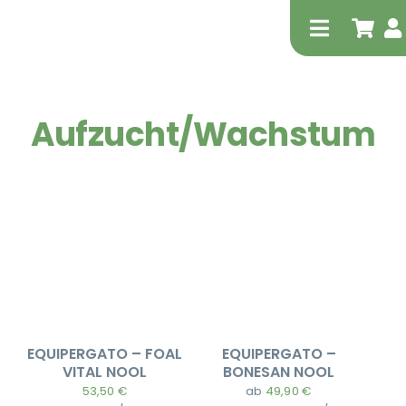
Zum
Inhalt
Toggle
springen
Navigati
Aufzucht/Wachstum
Tierheilp
Physiot
EQUIPERGATO – FOAL
EQUIPERGATO –
VITAL NOOL
BONESAN NOOL
53,50
€
ab
49,90
€
Extrak