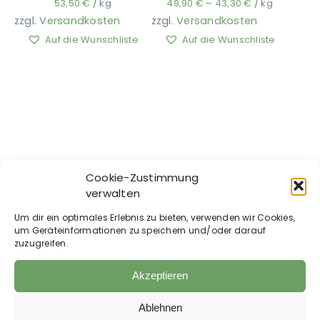
53,50
€
/
kg
49,90
€
–
43,30
€
/
kg
zzgl.
Versandkosten
zzgl.
Versandkosten
Auf die Wunschliste
Auf die Wunschliste
Ausbildung
Cookie-Zustimmung
verwalten
EQUIPERGATO – FOAL
EQUIPERGATO – FOAL
Um dir ein optimales Erlebnis zu bieten, verwenden wir Cookies,
MARE NOOL
NOOL
um Geräteinformationen zu speichern und/oder darauf
zuzugreifen.
39,90
€
49,90
€
39,90
€
/
kg
49,90
€
/
kg
Akzeptieren
zzgl.
Versandkosten
zzgl.
Versandkosten
Auf die Wunschliste
Auf die Wunschliste
Ablehnen