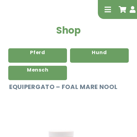
Zum
Inhalt
Toggle
springen
Navigati
Shop
Pferd
Hund
Mensch
Tierheilp
EQUIPERGATO – FOAL MARE NOOL
Physiot
Extrak