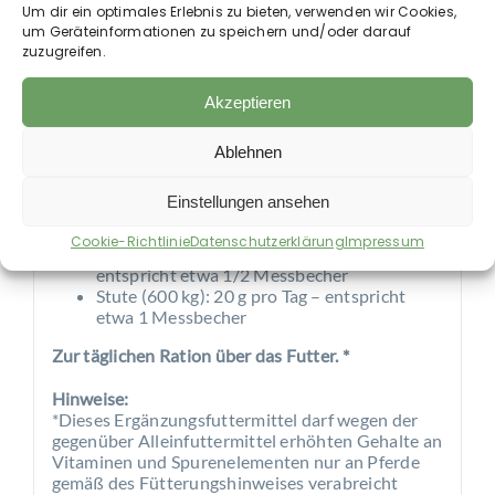
Um dir ein optimales Erlebnis zu bieten, verwenden wir Cookies,
350,00 mg Mangan aus Glycin-Manganchelat-
um Geräteinformationen zu speichern und/oder darauf
Hydrat (3b506), 350,00 mg Zink aus Glycin-
zuzugreifen.
Zinkchelat-Hydrat (3b607), 6,00 mg Selen in
organischer Form aus Saccharomyces cerevisiae
Akzeptieren
(3b810), 12.000,00 mg Lysin aus L-Lysin-
Monohydrochlorid, technisch rein (3c322),
3.900,00 mg DL-Methionin, technisch rein
Ablehnen
(3c301).
Einstellungen ansehen
Fütterungsempfehlung:
Cookie-Richtlinie
Datenschutzerklärung
Impressum
Fohlen ab der 3. Woche: 10 g pro Tag –
entspricht etwa 1/2 Messbecher
Stute (600 kg): 20 g pro Tag – entspricht
etwa 1 Messbecher
Zur täglichen Ration über das Futter. *
Hinweise:
*Dieses Ergänzungsfuttermittel darf wegen der
gegenüber Alleinfuttermittel erhöhten Gehalte an
Vitaminen und Spurenelementen nur an Pferde
gemäß des Fütterungshinweises verabreicht