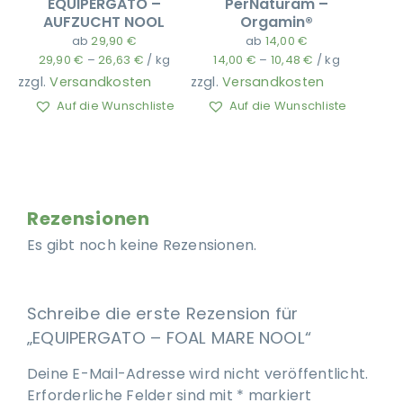
EQUIPERGATO –
PerNaturam –
AUFZUCHT NOOL
Orgamin®
ab
29,90
€
ab
14,00
€
29,90
€
–
26,63
€
/
kg
14,00
€
–
10,48
€
/
kg
zzgl.
Versandkosten
zzgl.
Versandkosten
Auf die Wunschliste
Auf die Wunschliste
Rezensionen
Es gibt noch keine Rezensionen.
Schreibe die erste Rezension für
„EQUIPERGATO – FOAL MARE NOOL“
Deine E-Mail-Adresse wird nicht veröffentlicht.
Erforderliche Felder sind mit
*
markiert