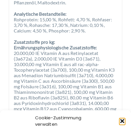
Pflanzenöl, Maltodextrin.
Analytische Bestandteile:
Rohprotein: 15,00 %, Rohfett: 4,70 %, Rohfaser:
3,70 %, Rohasche: 17,30 %, Natrium: 0,10 %,
Calcium: 4,50 %, Phosphor: 2,90 %.
Zusatzstoffe pro kg:
Ernährungsphysiologische Zusatzstoffe:
20.000,00 IE Vitamin A aus Retinylacetat
(3a672a), 2.000,00 IE Vitamin D3 (3a671),
10.000,00 mg Vitamin E aus all rac-alpha-
Tocopherylacetat (3a700), 100,00 mg Vitamin K3
aus Menadion Natriumbisulfit (3a710), 4.000,00
mg Vitamin C aus Ascorbinsäure (3a300), 500,00
mg Folsäure (3a316), 100,00 mg Vitamin B1 aus
Thiaminmononitrat (3a821), 100,00 mg Vitamin
B2 aus Riboflavin (3a825i), 80,00 mg Vitamin B6
aus Pyridoxinhydrochlorid (3a831), 14.000,00
mcg Vitamin B12 aus Cyanocobalamin, 600,00 mg
Niacinamid (3a315), 2.000,00 mg Beta-Carotin
Cookie-Zustimmung
(3a160a), 350,00 mg Eisen aus Eisen(II)
verwalten
Glycinchelat-Hydrat (3b108), 250,00 mg Kupfer
aus Kupfer(II)-Glycinchelat-Hydrat (3b413),