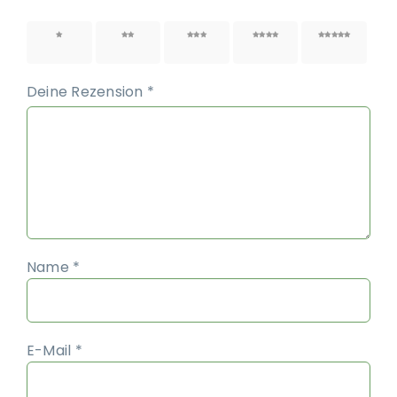
1 von
2 von
3 von
4 von
5 von
5 Sternen
5 Sternen
5 Sternen
5 Sternen
5 Sternen
Deine Rezension
*
Name
*
E-Mail
*