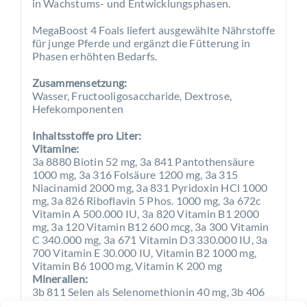
in Wachstums- und Entwicklungsphasen.
MegaBoost 4 Foals liefert ausgewählte Nährstoffe
für junge Pferde und ergänzt die Fütterung in
Phasen erhöhten Bedarfs.
Zusammensetzung:
Wasser, Fructooligosaccharide, Dextrose,
Hefekomponenten
Inhaltsstoffe pro Liter:
Vitamine:
3a 8880 Biotin 52 mg, 3a 841 Pantothensäure
1000 mg, 3a 316 Folsäure 1200 mg, 3a 315
Niacinamid 2000 mg, 3a 831 Pyridoxin HCl 1000
mg, 3a 826 Riboflavin 5 Phos. 1000 mg, 3a 672c
Vitamin A 500.000 IU, 3a 820 Vitamin B1 2000
mg, 3a 120 Vitamin B12 600 mcg, 3a 300 Vitamin
C 340.000 mg, 3a 671 Vitamin D3 330.000 IU, 3a
700 Vitamin E 30.000 IU, Vitamin B2 1000 mg,
Vitamin B6 1000 mg, Vitamin K 200 mg
Mineralien:
3b 811 Selen als Selenomethionin 40 mg, 3b 406
Kupfer als Aminosäure-Hydrat 600 mg, 3b 504