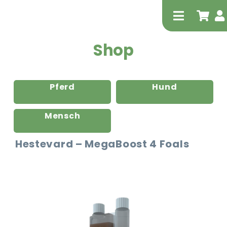
Zum
Inhalt
Toggle
springen
Navigati
Shop
Pferd
Hund
Mensch
Tierheilp
Hestevard – MegaBoost 4 Foals
Physiot
Extrak