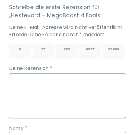
Schreibe die erste Rezension für
„Hestevard – MegaBoost 4 Foals“
Deine E-Mail-Adresse wird nicht veröffentlicht.
Erforderliche Felder sind mit
*
markiert
1 von
2 von
3 von
4 von
5 von
5 Sternen
5 Sternen
5 Sternen
5 Sternen
5 Sternen
Deine Rezension
*
Name
*