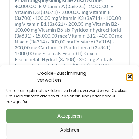
Ernährungsphysiologische Zusatzstoffe:
40.000,00 iE Vitamin A (3a672a) · 2.000,00 iE
Vitamin D3 (3a671) · 2.000,00 mg Vitamin E
(3a700) · 100,00 mg Vitamin K3 (3a711) · 100,00
mg Vitamin B1 (3a821) · 200,00 mg Vitamin B2 ·
100,00 mg Vitamin B6 als Pyridoxinhydrochlorid
(3a831) · 15.000,00 mcg Vitamin B12 · 400,00 mg
Niacin (3a314) · 300,00 mg Folsäure (3a316) ·
300,00 mg Calcium-D-Pantothenat (3a841) ·
1.000,00 mg Eisen als Eisen-(II)-Glycin-
Eisenchelat-Hydrat (3a108) · 350 mg Zink als
Glycin-Zinkchelat-Hydrat (3b607) · 350,00 mg
Mangan als Mangan-(II)-sulfat-Monohydrat
Cookie-Zustimmung
(3b503) · 400,00 mg Kupfer als Kupfer-(II)-sulfat-
verwalten
Pentahydra.
Um dir ein optimales Erlebnis zu bieten, verwenden wir Cookies,
Fütterungsempfehlung:
um Geräteinformationen zu speichern und/oder darauf
zuzugreifen.
Fohlen (Endgewicht 400 kg): 15 ml pro Tag
im 1. bis 2. Lebensmonat / 30 ml pro Tag ab
Akzeptieren
3. bis 7. Lebensmonat
Fohlen (Endgewicht 600 kg): 20 ml pro Tag
Ablehnen
im 1. bis 2. Lebensmonat / 40 ml pro Tag ab
3. bis 7. Lebensmonat