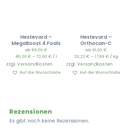
Hestevard –
Hestevard –
MegaBoost 4 Foals
Orthocan-C
ab
86,00
€
ab
91,00
€
86,00
€
–
72,60
€
/
l
20,22
€
–
17,89
€
/
kg
zzgl.
Versandkosten
zzgl.
Versandkosten
Auf die Wunschliste
Auf die Wunschliste
Rezensionen
Es gibt noch keine Rezensionen.