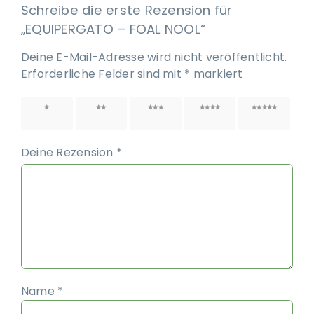
Schreibe die erste Rezension für
„EQUIPERGATO – FOAL NOOL“
Deine E-Mail-Adresse wird nicht veröffentlicht.
Erforderliche Felder sind mit
*
markiert
1 von
2 von
3 von
4 von
5 von
5 Sternen
5 Sternen
5 Sternen
5 Sternen
5 Sternen
Deine Rezension
*
Name
*