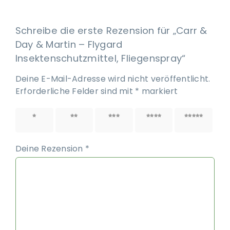
Schreibe die erste Rezension für „Carr &
Day & Martin – Flygard
Insektenschutzmittel, Fliegenspray“
Deine E-Mail-Adresse wird nicht veröffentlicht.
Erforderliche Felder sind mit
*
markiert
1 von
2 von
3 von
4 von
5 von
5 Sternen
5 Sternen
5 Sternen
5 Sternen
5 Sternen
Deine Rezension
*