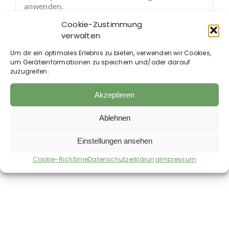
anwenden.
Cookie-Zustimmung
Inhaltsstoffe:
verwalten
Citriodiol, Citronellaöl, Zedernholzöl, Wermutöl
und Aloe Barbadensis Öl.
Um dir ein optimales Erlebnis zu bieten, verwenden wir Cookies,
um Geräteinformationen zu speichern und/oder darauf
Hinweis:
zuzugreifen.
Biozidprodukte vorsichtig verwenden. Vor
Gebrauch stets Etikett und
Produktinformationen lesen. BAuA-Reg.-Nr.: N-
Akzeptieren
98692.
Ablehnen
Einstellungen ansehen
Auch im Shop erhältlich:
Cookie-Richtlinie
Datenschutzerklärung
Impressum