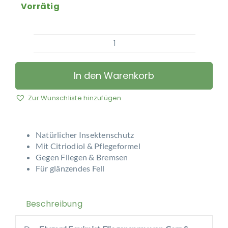
Vorrätig
Carr
&
Day
In den Warenkorb
&
Martin
Zur Wunschliste hinzufügen
-
Flygard
Insektenschutzmittel,
Natürlicher Insektenschutz
Fliegenspray
Mit Citriodiol & Pflegeformel
Gegen Fliegen & Bremsen
Menge
Für glänzendes Fell
Beschreibung