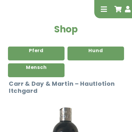
Zum
Inhalt
Toggle
springen
Navigati
Shop
Pferd
Hund
Mensch
Tierheilp
Carr & Day & Martin – Hautlotion
Itchgard
Physiot
Extrak