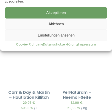
zuzugreifen.
Akzeptieren
Auch im Shop erhältlich:
Ablehnen
Einstellungen ansehen
Cookie-Richtlinie
Datenschutzerklärung
Impressum
Carr & Day & Martin
PerNaturam –
– Hautlotion Killitch
Neemöl-Seife
29,95
€
12,00
€
59,98
€
/
l
150,00
€
/
kg