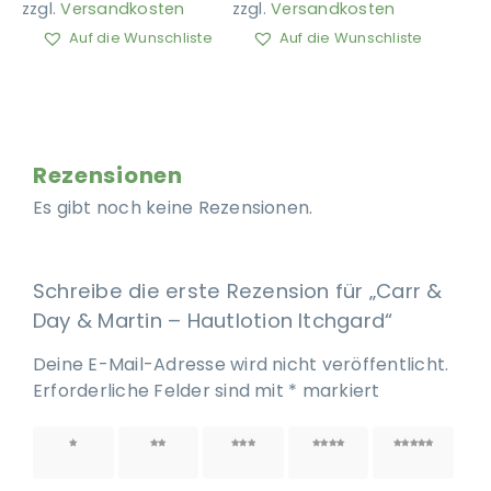
zzgl.
Versandkosten
zzgl.
Versandkosten
Auf die Wunschliste
Auf die Wunschliste
Rezensionen
Es gibt noch keine Rezensionen.
Schreibe die erste Rezension für „Carr &
Day & Martin – Hautlotion Itchgard“
Deine E-Mail-Adresse wird nicht veröffentlicht.
Erforderliche Felder sind mit
*
markiert
1 von
2 von
3 von
4 von
5 von
5 Sternen
5 Sternen
5 Sternen
5 Sternen
5 Sternen