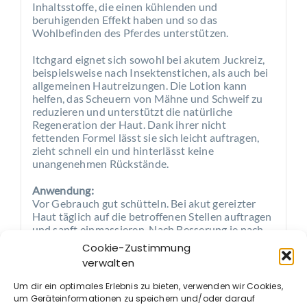
Inhaltsstoffe, die einen kühlenden und
beruhigenden Effekt haben und so das
Wohlbefinden des Pferdes unterstützen.
Itchgard eignet sich sowohl bei akutem Juckreiz,
beispielsweise nach Insektenstichen, als auch bei
allgemeinen Hautreizungen. Die Lotion kann
helfen, das Scheuern von Mähne und Schweif zu
reduzieren und unterstützt die natürliche
Regeneration der Haut. Dank ihrer nicht
fettenden Formel lässt sie sich leicht auftragen,
zieht schnell ein und hinterlässt keine
unangenehmen Rückstände.
Anwendung:
Vor Gebrauch gut schütteln. Bei akut gereizter
Haut täglich auf die betroffenen Stellen auftragen
und sanft einmassieren. Nach Besserung je nach
Bedarf weiter anwenden.
Cookie-Zustimmung
verwalten
Inhaltsstoffe:
Lemongras, Ringelblume, Geranium und
Um dir ein optimales Erlebnis zu bieten, verwenden wir Cookies,
Mentholöle
um Geräteinformationen zu speichern und/oder darauf