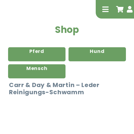
Zum
Inhalt
Toggle
springen
Navigati
Shop
Pferd
Hund
Mensch
Tierheilp
Carr & Day & Martin – Leder
Reinigungs-Schwamm
Physiot
Extrak