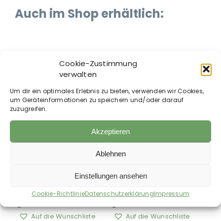
Auch im Shop erhältlich:
Cookie-Zustimmung
verwalten
Um dir ein optimales Erlebnis zu bieten, verwenden wir Cookies,
um Geräteinformationen zu speichern und/oder darauf
zuzugreifen.
Akzeptieren
Carr & Day & Martin
Carr & Day & Martin
Ablehnen
– Belvoir Glycerin
– Belvoir
Pflegeseife
Lederreiniger
Einstellungen ansehen
7,50
€
13,50
€
30,00
€
/
kg
27,00
€
/
l
Cookie-Richtlinie
Datenschutzerklärung
Impressum
zzgl.
Versandkosten
zzgl.
Versandkosten
Auf die Wunschliste
Auf die Wunschliste