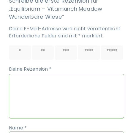
Schreibe die erste Rezension für
„Equilibrium – Vitamunch Meadow
Wunderbare Wiese“
Deine E-Mail-Adresse wird nicht veröffentlicht.
Erforderliche Felder sind mit
*
markiert
1 von
2 von
3 von
4 von
5 von
5 Sternen
5 Sternen
5 Sternen
5 Sternen
5 Sternen
Deine Rezension
*
Name
*