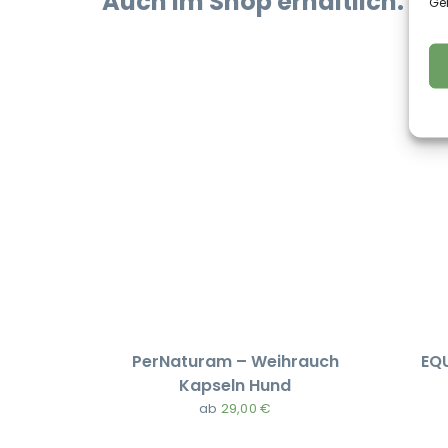
Auch im Shop erhältlich:
Ge
PerNaturam – Weihrauch
EQ
Kapseln Hund
ab
29,00
€