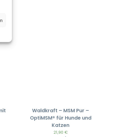
en
mit
Waldkraft – MSM Pur –
OptiMSM® für Hunde und
Katzen
21,90
€