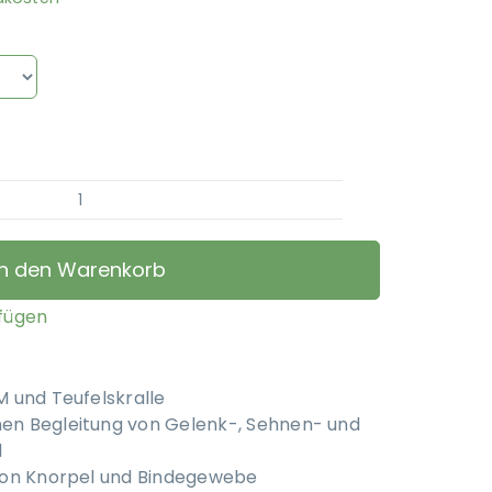
EQUIPERGATO
-
ARTHROSINOOL
In den Warenkorb
DOG
Menge
ufügen
 und Teufelskralle
n Begleitung von Gelenk-, Sehnen- und
l
von Knorpel und Bindegewebe