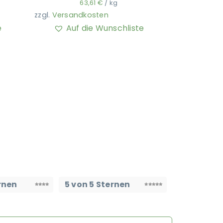
63,61
€
/
kg
zzgl.
Versandkosten
e
Auf die Wunschliste
rnen
5 von 5 Sternen