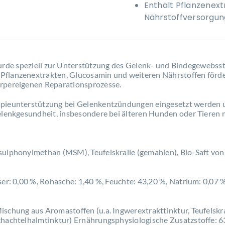
Enthält Pflanzenex
Nährstoffversorgun
rde speziell zur Unterstützung des Gelenk- und Bindegewebssto
flanzenextrakten, Glucosamin und weiteren Nährstoffen fördert
örpereigenen Reparationsprozesse.
rapieunterstützung bei Gelenkentzündungen eingesetzt werde
Gelenkgesundheit, insbesondere bei älteren Hunden oder Tieren 
sulphonylmethan (MSM), Teufelskralle (gemahlen), Bio-Saft von 
ser: 0,00 %, Rohasche: 1,40 %, Feuchte: 43,20 %, Natrium: 0,07 %
schung aus Aromastoffen (u.a. Ingwerextrakttinktur, Teufelskra
chachtelhalmtinktur) Ernährungsphysiologische Zusatzstoffe: 63