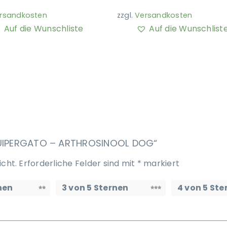
rsandkosten
zzgl.
Versandkosten
Auf die Wunschliste
Auf die Wunschlist
EQUIPERGATO – ARTHROSINOOL DOG“
icht.
Erforderliche Felder sind mit
*
markiert
nen
3 von 5 Sternen
4 von 5 Ste