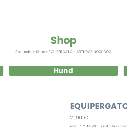
Shop
Startseite
»
Shop
»
EQUIPERGATO – ARTHROSINOOL DOG
Hund
EQUIPERGATO
21,90
€
inkl. 7 % MwSt.
zzgl.
Versan