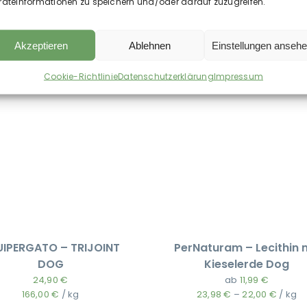
räteinformationen zu speichern und/oder darauf zuzugreifen.
Akzeptieren
Ablehnen
Einstellungen anseh
Cookie-Richtlinie
Datenschutzerklärung
Impressum
UIPERGATO – TRIJOINT
PerNaturam – Lecithin 
DOG
Kieselerde Dog
24,90
€
ab
11,99
€
166,00
€
/
kg
23,98
€
–
22,00
€
/
kg