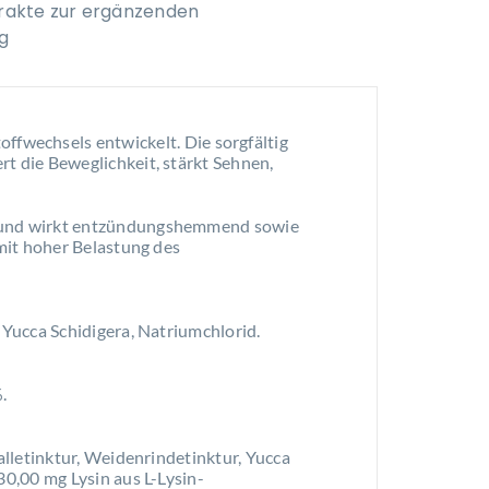
trakte zur ergänzenden
g
ffwechsels entwickelt. Die sorgfältig
 die Beweglichkeit, stärkt Sehnen,
n und wirkt entzündungshemmend sowie
mit hoher Belastung des
Yucca Schidigera, Natriumchlorid.
.
lletinktur, Weidenrindetinktur, Yucca
0,00 mg Lysin aus L-Lysin-