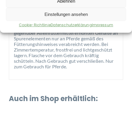
Ablehnen
Zur täglichen Ration über das Futter.*
Einstellungen ansehen
Hinweise:
Cookie-Richtlinie
Datenschutzerklärung
Impressum
* Dieses Ergänzungsfuttermittel darf wegen der
gegenüber Alleinfuttermittel erhöhten Gehalte an
Spurenelementen nur an Pferde gemäß des
Fütterungshinweises verabreicht werden. Bei
Zimmertemperatur, frostfrei und lichtgeschützt
lagern. Flasche vor dem Gebrauch kräftig
schütteln. Nach Gebrauch gut verschließen. Nur
zum Gebrauch für Pferde.
Auch im Shop erhältlich: