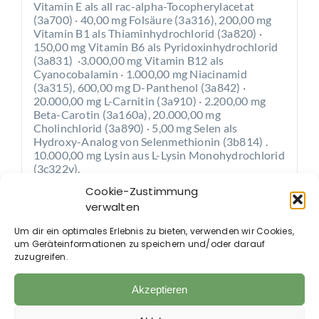
Vitamin E als all rac-alpha-Tocopherylacetat
(3a700) · 40,00 mg Folsäure (3a316), 200,00 mg
Vitamin B1 als Thiaminhydrochlorid (3a820) ·
150,00 mg Vitamin B6 als Pyridoxinhydrochlorid
(3a831) ·3.000,00 mg Vitamin B12 als
Cyanocobalamin · 1.000,00 mg Niacinamid
(3a315), 600,00 mg D-Panthenol (3a842) ·
20.000,00 mg L-Carnitin (3a910) · 2.200,00 mg
Beta-Carotin (3a160a), 20.000,00 mg
Cholinchlorid (3a890) · 5,00 mg Selen als
Hydroxy-Analog von Selenmethionin (3b814) .
10.000,00 mg Lysin aus L-Lysin Monohydrochlorid
(3c322v).
Antioxidationsmittel:
3.900,00 mg
Cookie-Zustimmung
Natriumascorbat (1b301).
verwalten
Aromastoffe:
130.000,00 mg Mischung aus
Aromastoffen (enthält u.a.: Ginkgo, Ginseng,
Um dir ein optimales Erlebnis zu bieten, verwenden wir Cookies,
Mönchspfeffer, Weißdornblüten, Hopfen, Melisse,
um Geräteinformationen zu speichern und/oder darauf
Passionsblume).
zuzugreifen.
Fütterungsempfehlung:
Akzeptieren
Pony (400 kg): 20 ml pro Tag
Pferd (600 kg): 30 ml pro Tag