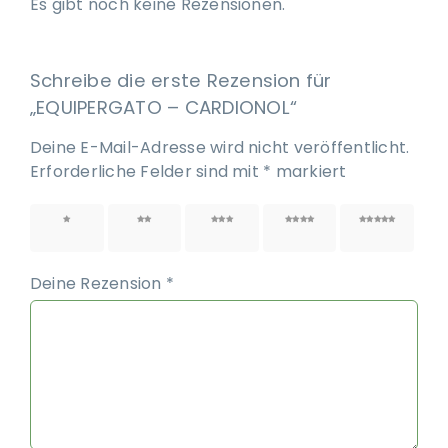
Es gibt noch keine Rezensionen.
Schreibe die erste Rezension für
„EQUIPERGATO – CARDIONOL“
Deine E-Mail-Adresse wird nicht veröffentlicht.
Erforderliche Felder sind mit
*
markiert
1 von
2 von
3 von
4 von
5 von
5 Sternen
5 Sternen
5 Sternen
5 Sternen
5 Sternen
Deine Rezension
*