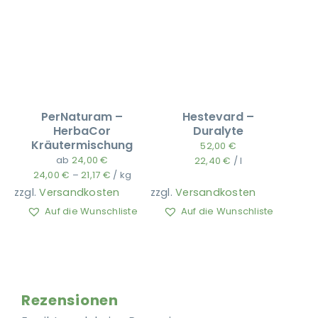
PerNaturam –
Hestevard –
HerbaCor
Duralyte
Kräutermischung
52,00
€
ab
24,00
€
22,40
€
/
l
24,00
€
–
21,17
€
/
kg
zzgl.
Versandkosten
zzgl.
Versandkosten
Auf die Wunschliste
Auf die Wunschliste
Rezensionen