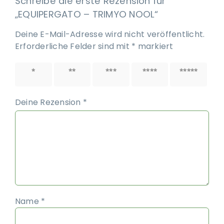
Schreibe die erste Rezension für
„EQUIPERGATO – TRIMYO NOOL“
Deine E-Mail-Adresse wird nicht veröffentlicht.
Erforderliche Felder sind mit
*
markiert
1 von
2 von
3 von
4 von
5 von
5 Sternen
5 Sternen
5 Sternen
5 Sternen
5 Sternen
Deine Rezension
*
Name
*