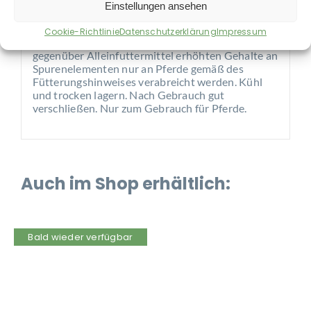
Zur täglichen Ration über das Futter. *
Einstellungen ansehen
Hinweise:
Cookie-Richtlinie
Datenschutzerklärung
Impressum
*Dieses Ergänzungsfuttermittel darf wegen der
gegenüber Alleinfuttermittel erhöhten Gehalte an
Spurenelementen nur an Pferde gemäß des
Fütterungshinweises verabreicht werden. Kühl
und trocken lagern. Nach Gebrauch gut
verschließen. Nur zum Gebrauch für Pferde.
Auch im Shop erhältlich:
Bald wieder verfügbar