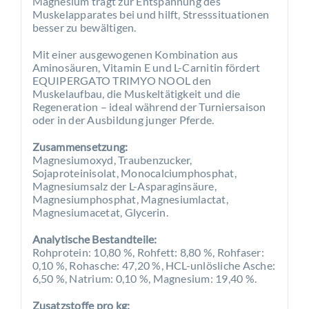
Magnesium trägt zur Entspannung des
Muskelapparates bei und hilft, Stresssituationen
besser zu bewältigen.
Mit einer ausgewogenen Kombination aus
Aminosäuren, Vitamin E und L-Carnitin fördert
EQUIPERGATO TRIMYO NOOL den
Muskelaufbau, die Muskeltätigkeit und die
Regeneration – ideal während der Turniersaison
oder in der Ausbildung junger Pferde.
Zusammensetzung:
Magnesiumoxyd, Traubenzucker,
Sojaproteinisolat, Monocalciumphosphat,
Magnesiumsalz der L-Asparaginsäure,
Magnesiumphosphat, Magnesiumlactat,
Magnesiumacetat, Glycerin.
Analytische Bestandteile:
Rohprotein: 10,80 %, Rohfett: 8,80 %, Rohfaser:
0,10 %, Rohasche: 47,20 %, HCL-unlösliche Asche:
6,50 %, Natrium: 0,10 %, Magnesium: 19,40 %.
Zusatzstoffe pro kg: