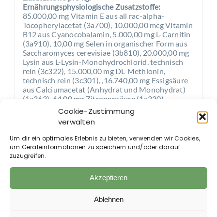
Ernährungsphysiologische Zusatzstoffe:
85.000,00 mg Vitamin E aus all rac-alpha-
Tocopherylacetat (3a700), 10.000,00 mcg Vitamin
B12 aus Cyanocobalamin, 5.000,00 mg L-Carnitin
(3a910), 10,00 mg Selen in organischer Form aus
Saccharomyces cerevisiae (3b810), 20.000,00 mg
Lysin aus L-Lysin-Monohydrochlorid, technisch
rein (3c322), 15.000,00 mg DL-Methionin,
technisch rein (3c301), ,16.740,00 mg Essigsäure
aus Calciumacetat (Anhydrat und Monohydrat)
(1a263), 64,00 mg Zitronensäure (1a330).
Cookie-Zustimmung
Technologische Zusatzstoffe:
125,00 mg
verwalten
Tocopherol Extrakte aus pflanzlichen Ölen
(1b306(i)).
Um dir ein optimales Erlebnis zu bieten, verwenden wir Cookies,
um Geräteinformationen zu speichern und/oder darauf
Fütterungsempfehlung:
zuzugreifen.
Pony (400 kg): 15 g pro Tag – entspricht
Akzeptieren
etwa 2/3 Messbecher
Pferd (600 kg): 20 g pro Tag – entspricht
Ablehnen
etwa 1 Messbecher