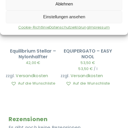
Ablehnen
Einstellungen ansehen
Cookie-Richtlinie
Datenschutzerklärung
Impressum
Equilibrium Stellar –
EQUIPERGATO – EASY
Nylonhalfter
NOOL
42,00
€
53,50
€
53,50
€
/
l
zzgl.
Versandkosten
zzgl.
Versandkosten
Auf die Wunschliste
Auf die Wunschliste
Rezensionen
Es gibt noch keine Rezensionen.