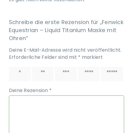
Schreibe die erste Rezension für „Fenwick
Equestrian – Liquid Titanium Maske mit
Ohren“
Deine E-Mail-Adresse wird nicht veröffentlicht.
Erforderliche Felder sind mit
*
markiert
1 von
2 von
3 von
4 von
5 von
5 Sternen
5 Sternen
5 Sternen
5 Sternen
5 Sternen
Deine Rezension
*