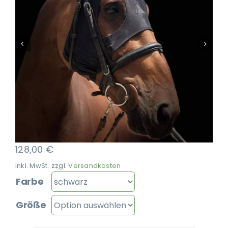
Ausbildung
128,00
€
inkl. MwSt.
zzgl.
Versandkosten
Farbe
Größe