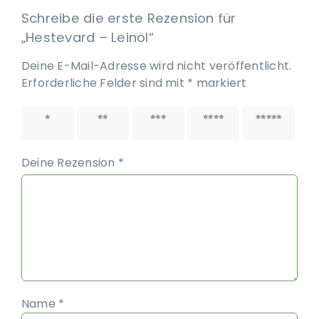
Schreibe die erste Rezension für
„Hestevard – Leinöl“
Deine E-Mail-Adresse wird nicht veröffentlicht.
Erforderliche Felder sind mit
*
markiert
1 von
2 von
3 von
4 von
5 von
5 Sternen
5 Sternen
5 Sternen
5 Sternen
5 Sternen
Deine Rezension
*
Name
*