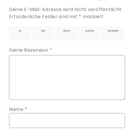
Deine E-Mail-Adresse wird nicht veröffentlicht.
Erforderliche Felder sind mit
*
markiert
1 von
2 von
3 von
4 von
5 von
5 Sternen
5 Sternen
5 Sternen
5 Sternen
5 Sternen
Deine Rezension
*
Name
*