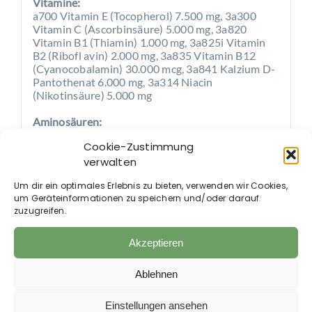
Vitamine:
a700 Vitamin E (Tocopherol) 7.500 mg, 3a300
Vitamin C (Ascorbinsäure) 5.000 mg, 3a820
Vitamin B1 (Thiamin) 1.000 mg, 3a825i Vitamin
B2 (Ribofl avin) 2.000 mg, 3a835 Vitamin B12
(Cyanocobalamin) 30.000 mcg, 3a841 Kalzium D-
Pantothenat 6.000 mg, 3a314 Niacin
(Nikotinsäure) 5.000 mg
Aminosäuren:
3c410 Threonin 370.000 mg
Cookie-Zustimmung
verwalten
Fütterungsempfehlung:
Füttern Sie 10 g pro Tag. (2 g pro 100 kg KGW). In
Um dir ein optimales Erlebnis zu bieten, verwenden wir Cookies,
akuten Fällen füttern Sie 20 g pro Tag.
um Geräteinformationen zu speichern und/oder darauf
1 gestrichener Messlöffel = 10 g
zuzugreifen.
Hinweis: Sorgen Sie zu jeder Zeit für frisches
Trinkwasser.
Akzeptieren
FEI konform / ADMR konform
Ablehnen
Ausschließlich zur Fütterung an Pferde geeignet.
Einstellungen ansehen
Außerhalb der Reichweite von Kindern