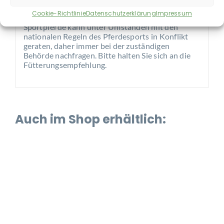
aufbewahren. An einem kühlen, trockenen Ort
Cookie-Richtlinie
Datenschutzerklärung
Impressum
lagern. Nicht einfrieren. Die Verabreichung an
Sportpferde kann unter Umständen mit den
nationalen Regeln des Pferdesports in Konflikt
geraten, daher immer bei der zuständigen
Behörde nachfragen. Bitte halten Sie sich an die
Fütterungsempfehlung.
Auch im Shop erhältlich: