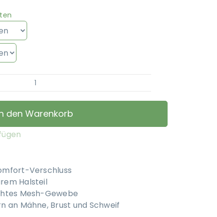
ten
Kentucky
Horsewear
-
In den Warenkorb
Fliegendecke
Comfort
ufügen
Menge
omfort-Verschluss
rem Halsteil
ichtes Mesh-Gewebe
rn an Mähne, Brust und Schweif