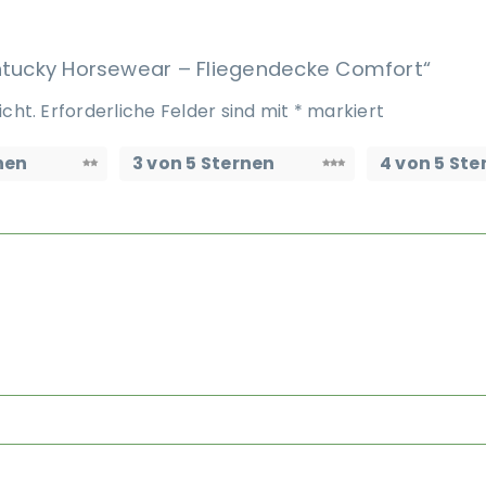
entucky Horsewear – Fliegendecke Comfort“
icht.
Erforderliche Felder sind mit
*
markiert
nen
3 von 5 Sternen
4 von 5 Ste