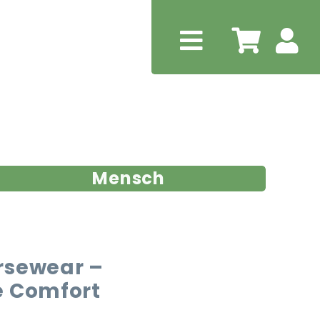
Mensch
rsewear –
e Comfort