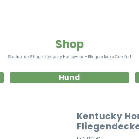
Shop
Startseite
»
Shop
»
Kentucky Horsewear – Fliegendecke Comfort
Hund
Kentucky Ho
Fliegendeck
174,99
€