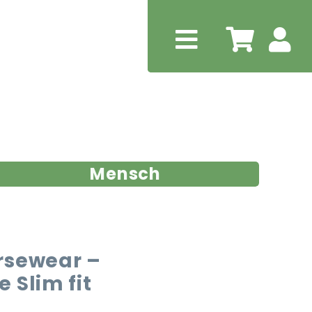
Mensch
rsewear –
 Slim fit