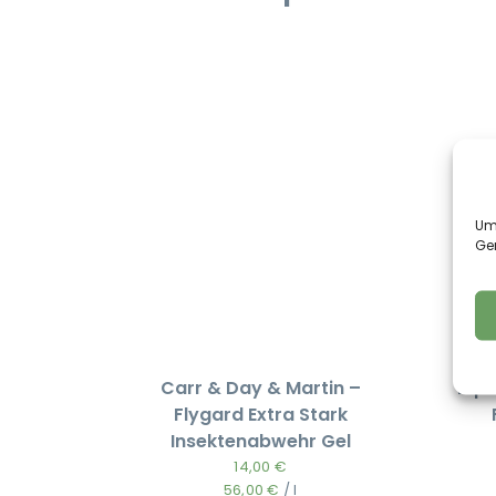
Um 
Ge
Carr & Day & Martin –
Equi
Flygard Extra Stark
Insektenabwehr Gel
14,00
€
56,00
€
/
l