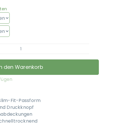
ten
Kentucky
Horsewear
-
In den Warenkorb
Fliegenmaske
Slim
ufügen
fit
Menge
Slim-Fit-Passform
und Druckknopf
nabdeckungen
chnelltrocknend