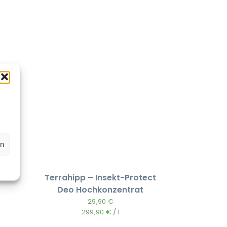
en
–
Terrahipp – Insekt-Protect
Deo Hochkonzentrat
29,90
€
299,90
€
/
l