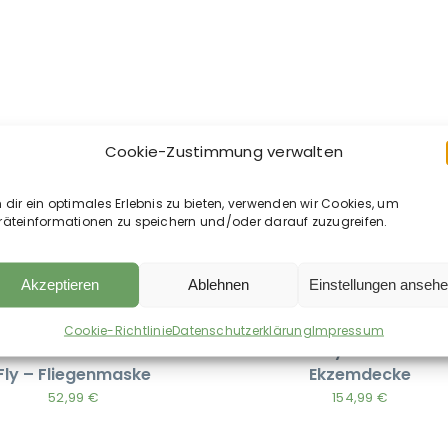
Cookie-Zustimmung verwalten
dir ein optimales Erlebnis zu bieten, verwenden wir Cookies, um
räteinformationen zu speichern und/oder darauf zuzugreifen.
Akzeptieren
Ablehnen
Einstellungen anseh
Cookie-Richtlinie
Datenschutzerklärung
Impressum
librium Field Relief Max
Kentucky Horsewear 
Fly – Fliegenmaske
Ekzemdecke
52,99
€
154,99
€