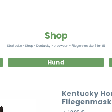
Shop
Startseite
»
Shop
»
Kentucky Horsewear – Fliegenmaske Slim fit
Hund
Kentucky Ho
Fliegenmaske
49,99
€