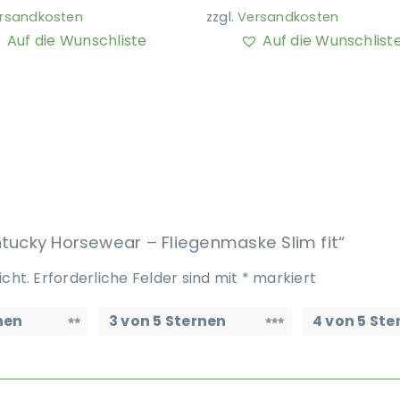
rsandkosten
zzgl.
Versandkosten
Auf die Wunschliste
Auf die Wunschlist
ntucky Horsewear – Fliegenmaske Slim fit“
icht.
Erforderliche Felder sind mit
*
markiert
nen
3 von 5 Sternen
4 von 5 Ste