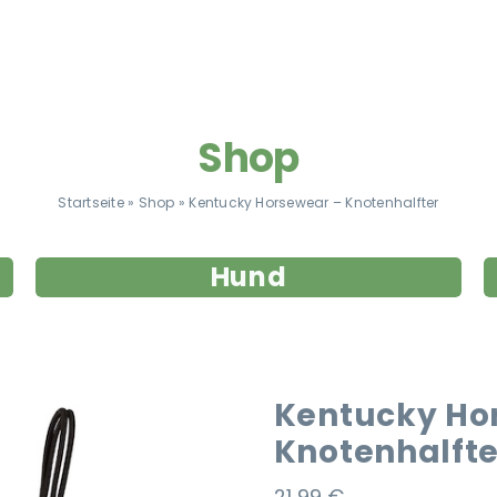
Shop
Startseite
»
Shop
»
Kentucky Horsewear – Knotenhalfter
Hund
Kentucky Ho
Knotenhalfte
21,99
€