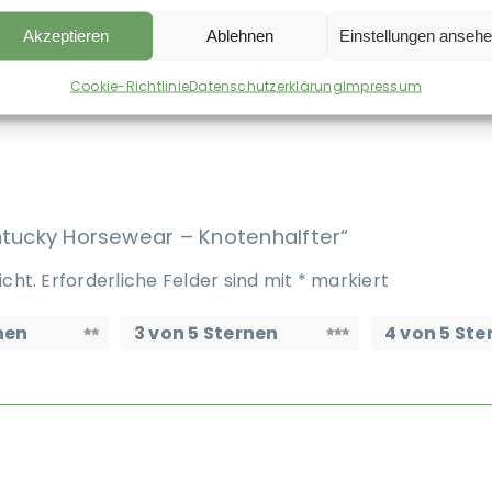
Akzeptieren
Ablehnen
Einstellungen anseh
Cookie-Richtlinie
Datenschutzerklärung
Impressum
entucky Horsewear – Knotenhalfter“
icht.
Erforderliche Felder sind mit
*
markiert
nen
3 von 5 Sternen
4 von 5 Ste