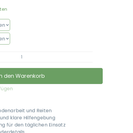
ten
Kentucky
Horsewear
-
In den Warenkorb
Knotenhalfter
Menge
ufügen
odenarbeit und Reiten
 und klare Hilfengebung
g für den täglichen Einsatz
derdetails