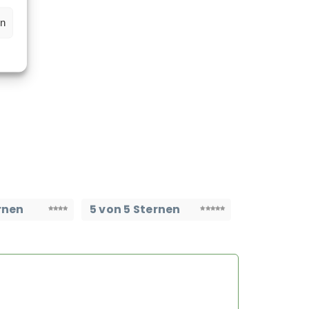
en
rnen
5 von 5 Sternen