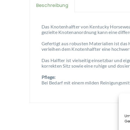
Beschreibung
Das Knotenhalfter von Kentucky Horsewear
gezielte Knotenanordnung kann eine differen
Gefertigt aus robusten Materialien ist das H
verleihen dem Knotenhalfter eine hochwerti
Das Halfter ist vielseitig einsetzbar und ei
korrekten Sitz sowie eine ruhige und dosie
Pflege:
Bei Bedarf mit einem milden Reinigungsmitt
Um 
Ge