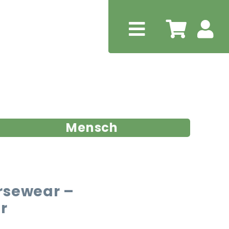
Mensch
rsewear –
r