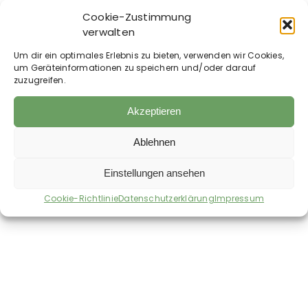
Cookie-Zustimmung
Fütterungsempfehlung:
verwalten
Füttern Sie täglich 50 bis 70 g Amara
Bitterkräuter. Bei Durchfall kombinieren Sie mit
Um dir ein optimales Erlebnis zu bieten, verwenden wir Cookies,
Adstringa Gerbstoffkräutern und EquiGaron oder
um Geräteinformationen zu speichern und/oder darauf
den Peloid-Pellets. Durch die Blatthaare der
zuzugreifen.
Kräuter können sich durch Transportbewegungen
beim Versand Faserwolken und Fäden bilden.
Akzeptieren
Dies ist natürlich und stellt keine
Qualitätsminderung dar.
Ablehnen
Einstellungen ansehen
Auch im Shop erhältlich:
Cookie-Richtlinie
Datenschutzerklärung
Impressum