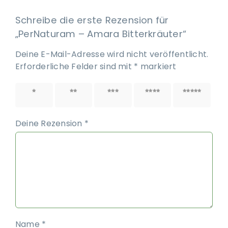
Schreibe die erste Rezension für
„PerNaturam – Amara Bitterkräuter“
Deine E-Mail-Adresse wird nicht veröffentlicht.
Erforderliche Felder sind mit
*
markiert
1 von
2 von
3 von
4 von
5 von
5 Sternen
5 Sternen
5 Sternen
5 Sternen
5 Sternen
Deine Rezension
*
Name
*