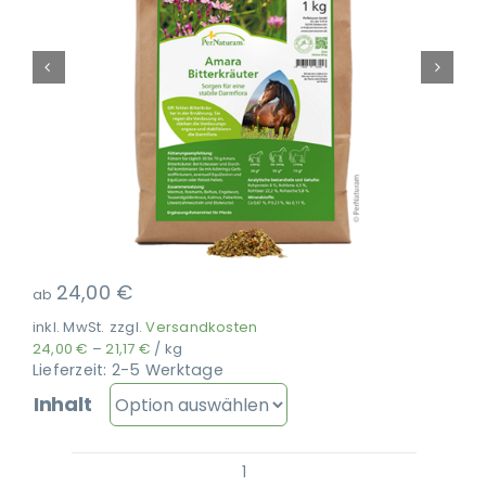
Ausbildung
24,00
€
ab
inkl. MwSt.
zzgl.
Versandkosten
24,00
€
–
21,17
€
/
kg
Lieferzeit:
2-5 Werktage
Inhalt
PerNaturam