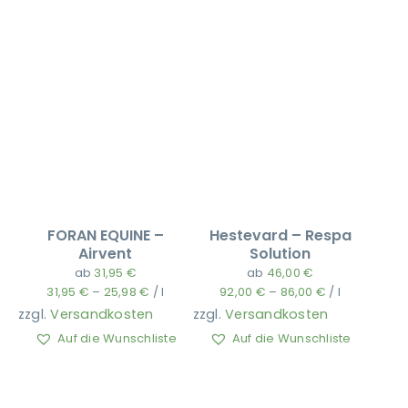
FORAN EQUINE –
Hestevard – Respa
Airvent
Solution
ab
31,95
€
ab
46,00
€
31,95
€
–
25,98
€
/
l
92,00
€
–
86,00
€
/
l
zzgl.
Versandkosten
zzgl.
Versandkosten
Auf die Wunschliste
Auf die Wunschliste