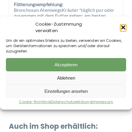
Fütterungsempfehlung:
Bronchosan AtemwegsKräuter *täglich pur oder
zusammen mit dem Futter geben; am besten
angefeuchtet.
Cookie-Zustimmung
Die Wirkung wird intensiviert, wenn die Kräuter
verwalten
mit heißem, aber nicht kochendem, Wasser
übergossen werden. Anschließend abkühlen
Um dir ein optimales Erlebnis zu bieten, verwenden wir Cookies,
lassen und Kräuter und Sud zusammen füttern.
um Geräteinformationen zu speichern und/oder darauf
Bronchosan AtemwegsKräuter wird entweder
zuzugreifen.
über einen begrenzten Zeitraum gegeben, etwa 4
Wochen, oder im wöchentlichen Wechsel mit
Akzeptieren
anderen Kräutermischungen, beispielsweise der
Schwäbische Alb-Mischung.
Ablehnen
≤ 400 kg Gewicht = 30 g
500-600 kg Gewicht = 50 g
Einstellungen ansehen
≥ 700 kg Gewicht = 70 g
Cookie-Richtlinie
Datenschutzerklärung
Impressum
Auch im Shop erhältlich: