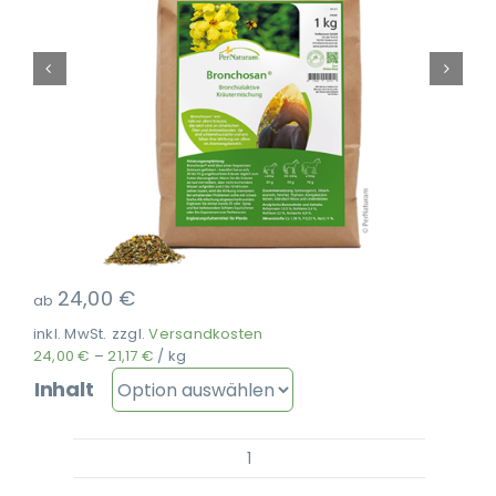
Ausbildung
24,00
€
ab
inkl. MwSt.
zzgl.
Versandkosten
24,00
€
–
21,17
€
/
kg
Inhalt
PerNaturam