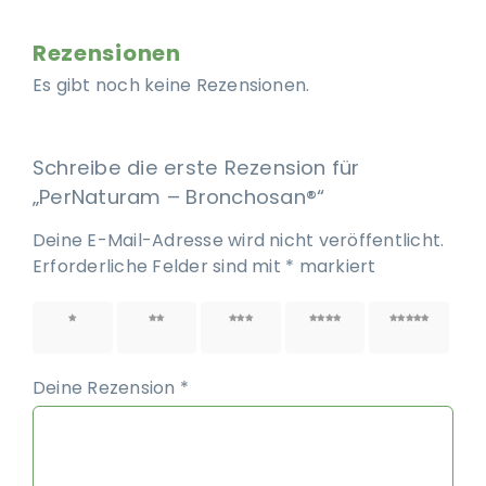
Rezensionen
Es gibt noch keine Rezensionen.
Schreibe die erste Rezension für
„PerNaturam – Bronchosan®“
Deine E-Mail-Adresse wird nicht veröffentlicht.
Erforderliche Felder sind mit
*
markiert
1 von
2 von
3 von
4 von
5 von
5 Sternen
5 Sternen
5 Sternen
5 Sternen
5 Sternen
Deine Rezension
*