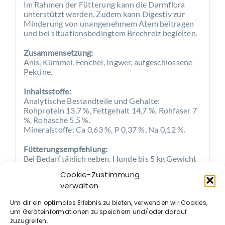
Im Rahmen der Fütterung kann die Darmflora
unterstützt werden. Zudem kann Digestiv zur
Minderung von unangenehmem Atem beitragen
und bei situationsbedingtem Brechreiz begleiten.
Zusammensetzung:
Anis, Kümmel, Fenchel, Ingwer, aufgeschlossene
Pektine.
Inhaltsstoffe:
Analytische Bestandteile und Gehalte:
Rohprotein 13,7 %, Fettgehalt 14,7 %, Rohfaser 7
%, Rohasche 5,5 %.
Mineralstoffe: Ca 0,63 %, P 0,37 %, Na 0,12 %.
Fütterungsempfehlung:
Bei Bedarf täglich geben. Hunde bis 5 kg Gewicht
bekommen täglich 2 bis 4 g. Schwerere Hunde
Cookie-Zustimmung
erhalten die doppelte bis dreifache Menge. Der
verwalten
Messlöffel fasst 2 g.
Um dir ein optimales Erlebnis zu bieten, verwenden wir Cookies,
um Geräteinformationen zu speichern und/oder darauf
zuzugreifen.