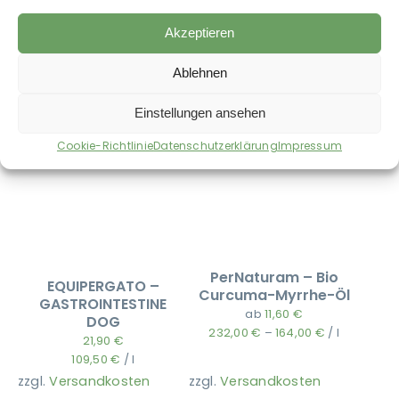
Auch im Shop erhältlich:
Akzeptieren
Ablehnen
Bald wieder verfügbar
Einstellungen ansehen
Cookie-Richtlinie
Datenschutzerklärung
Impressum
PerNaturam – Bio
EQUIPERGATO –
Curcuma-Myrrhe-Öl
GASTROINTESTINE
ab
11,60
€
DOG
232,00
€
–
164,00
€
/
l
21,90
€
109,50
€
/
l
zzgl.
Versandkosten
zzgl.
Versandkosten