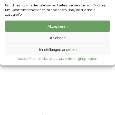
einen gehäuften Esslöffel bis eine Handvoll
Um dir ein optimales Erlebnis zu bieten, verwenden wir Cookies,
Hagebutten unter das Futter, oder geben Sie
um Geräteinformationen zu speichern und/oder darauf
immer wieder einige zur Belohnung.
zuzugreifen.
Einzelfuttermittel für Pferde
Akzeptieren
Ablehnen
Auch im Shop erhältlich:
Einstellungen ansehen
Cookie-Richtlinie
Datenschutzerklärung
Impressum