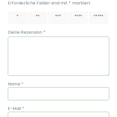
Erforderliche Felder sind mit
*
markiert
1 von
2 von
3 von
4 von
5 von
5 Sternen
5 Sternen
5 Sternen
5 Sternen
5 Sternen
Deine Rezension
*
Name
*
E-Mail
*