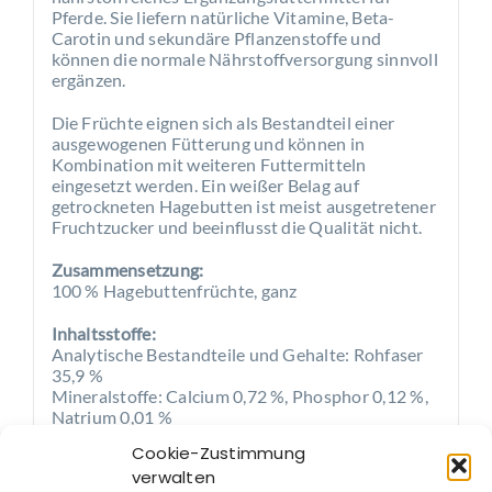
Pferde. Sie liefern natürliche Vitamine, Beta-
Carotin und sekundäre Pflanzenstoffe und
können die normale Nährstoffversorgung sinnvoll
ergänzen.
Die Früchte eignen sich als Bestandteil einer
ausgewogenen Fütterung und können in
Kombination mit weiteren Futtermitteln
eingesetzt werden. Ein weißer Belag auf
getrockneten Hagebutten ist meist ausgetretener
Fruchtzucker und beeinflusst die Qualität nicht.
Zusammensetzung:
100 % Hagebuttenfrüchte, ganz
Inhaltsstoffe:
Analytische Bestandteile und Gehalte: Rohfaser
35,9 %
Mineralstoffe: Calcium 0,72 %, Phosphor 0,12 %,
Natrium 0,01 %
Cookie-Zustimmung
Fütterungsempfehlung:
verwalten
Mischen Sie, je nach Größe des Pferdes, täglich