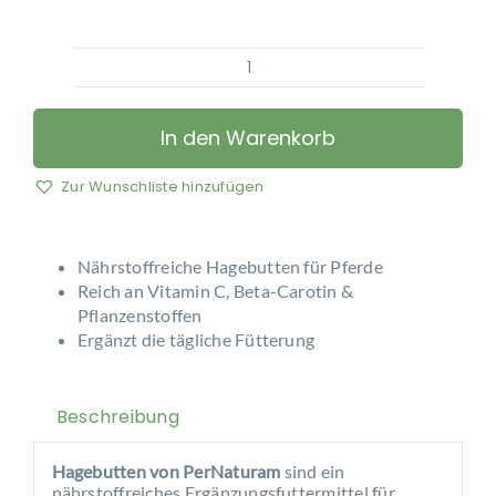
PerNaturam
–
Hagebuttenfrüchte
In den Warenkorb
ganz
Menge
Zur Wunschliste hinzufügen
Nährstoffreiche Hagebutten für Pferde
Reich an Vitamin C, Beta-Carotin &
Pflanzenstoffen
Ergänzt die tägliche Fütterung
Beschreibung
Hagebutten von PerNaturam
sind ein
nährstoffreiches Ergänzungsfuttermittel für