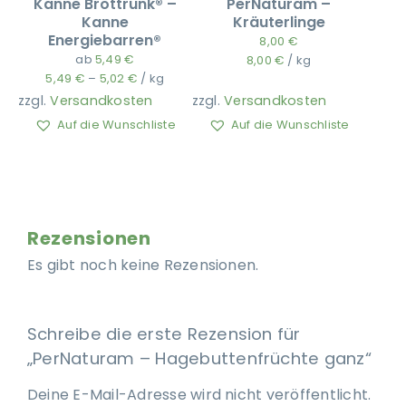
Kanne Brottrunk® –
PerNaturam –
Kanne
Kräuterlinge
Energiebarren®
8,00
€
ab
5,49
€
8,00
€
/
kg
5,49
€
–
5,02
€
/
kg
zzgl.
Versandkosten
zzgl.
Versandkosten
Auf die Wunschliste
Auf die Wunschliste
Rezensionen
Es gibt noch keine Rezensionen.
Schreibe die erste Rezension für
„PerNaturam – Hagebuttenfrüchte ganz“
Deine E-Mail-Adresse wird nicht veröffentlicht.