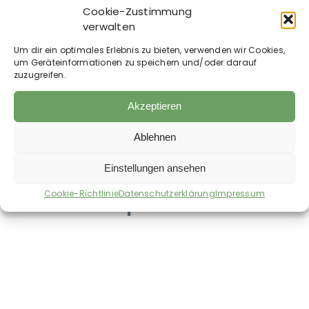
Cookie-Zustimmung
Hunde:
verwalten
≤ 5 kg Körpermasse = 3 ml.
Um dir ein optimales Erlebnis zu bieten, verwenden wir Cookies,
15 kg Körpermasse = 6 ml.
um Geräteinformationen zu speichern und/oder darauf
≥ 40 kg Körpermasse = 10 ml.
zuzugreifen.
Lagerempfehlung:
Haltbarkeit nach dem Öffnen: 1 Woche. Stets im
Akzeptieren
Kühlschrank aufbewahren oder portionsweise
einfrieren.
Ablehnen
Einstellungen ansehen
Cookie-Richtlinie
Datenschutzerklärung
Impressum
Auch im Shop erhältlich: