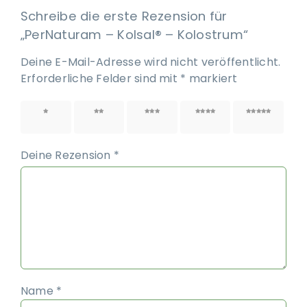
Schreibe die erste Rezension für
„PerNaturam – Kolsal® – Kolostrum“
Deine E-Mail-Adresse wird nicht veröffentlicht.
Erforderliche Felder sind mit
*
markiert
1 von
2 von
3 von
4 von
5 von
5 Sternen
5 Sternen
5 Sternen
5 Sternen
5 Sternen
Deine Rezension
*
Name
*