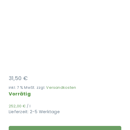
Ausbildung
31,50
€
inkl. 7 % MwSt.
zzgl.
Versandkosten
Vorrätig
252,00
€
/
l
Lieferzeit:
2-5 Werktage
PerNaturam