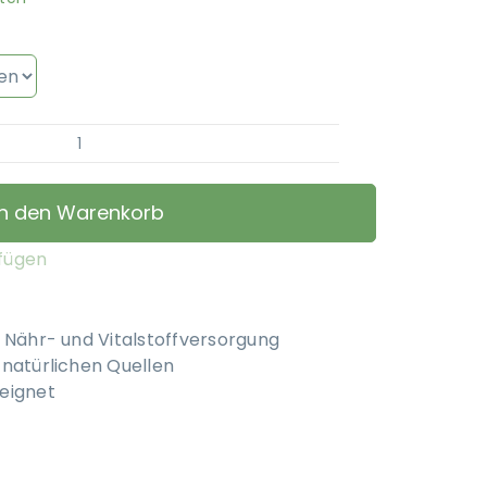
PerNaturam
–
Komplement®
In den Warenkorb
Basis
Menge
ufügen
e Nähr- und Vitalstoffversorgung
 natürlichen Quellen
eignet