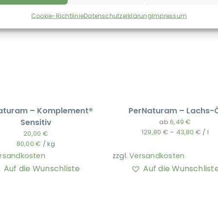
Cookie-Richtlinie
Datenschutzerklärung
Impressum
aturam – Komplement®
PerNaturam – Lachs-Ö
Sensitiv
ab
6,49
€
129,80
€
–
43,80
€
/
l
20,00
€
80,00
€
/
kg
rsandkosten
zzgl.
Versandkosten
Auf die Wunschliste
Auf die Wunschlist