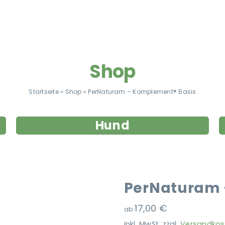
Shop
Startseite
»
Shop
»
PerNaturam – Komplement® Basis
Hund
PerNaturam 
17,00
€
ab
inkl. MwSt.
zzgl.
Versandkos