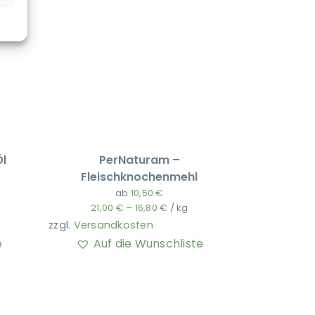
l
PerNaturam –
Fleischknochenmehl
ab
10,50
€
21,00
€
–
16,80
€
/
kg
zzgl.
Versandkosten
e
Auf die Wunschliste