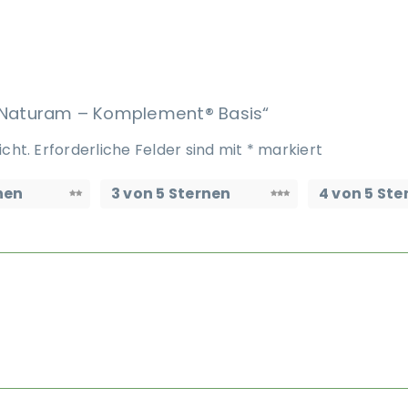
erNaturam – Komplement® Basis“
icht.
Erforderliche Felder sind mit
*
markiert
nen
3 von 5 Sternen
4 von 5 Ste