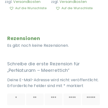
zzgl.
Versandkosten
zzgl.
Versandkosten
Auf die Wunschliste
Auf die Wunschliste
Rezensionen
Es gibt noch keine Rezensionen.
Schreibe die erste Rezension für
„PerNaturam – Meerrettich“
Deine E-Mail-Adresse wird nicht veröffentlicht.
Erforderliche Felder sind mit
*
markiert
1 von
2 von
3 von
4 von
5 von
5 Sternen
5 Sternen
5 Sternen
5 Sternen
5 Sternen