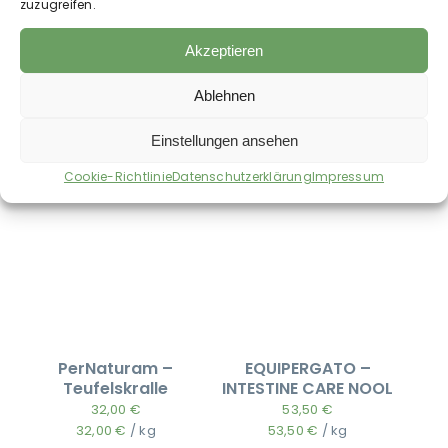
zuzugreifen.
Akzeptieren
Auch im Shop erhältlich:
Ablehnen
Einstellungen ansehen
Cookie-Richtlinie
Datenschutzerklärung
Impressum
PerNaturam –
EQUIPERGATO –
Teufelskralle
INTESTINE CARE NOOL
32,00
€
53,50
€
32,00
€
/
kg
53,50
€
/
kg