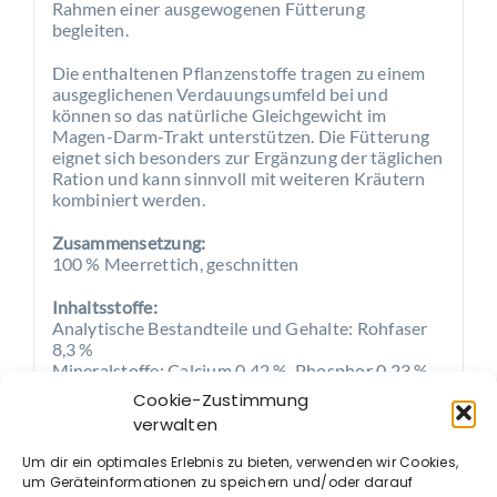
Rahmen einer ausgewogenen Fütterung
begleiten.
Die enthaltenen Pflanzenstoffe tragen zu einem
ausgeglichenen Verdauungsumfeld bei und
können so das natürliche Gleichgewicht im
Magen-Darm-Trakt unterstützen. Die Fütterung
eignet sich besonders zur Ergänzung der täglichen
Ration und kann sinnvoll mit weiteren Kräutern
kombiniert werden.
Zusammensetzung:
100 % Meerrettich, geschnitten
Inhaltsstoffe:
Analytische Bestandteile und Gehalte: Rohfaser
8,3 %
Mineralstoffe: Calcium 0,42 %, Phosphor 0,23 %,
Natrium 0,02 %.
Cookie-Zustimmung
verwalten
Fütterungsempfehlung:
Mischen Sie, je nach Größe des Pferdes, 1 bis 3
Um dir ein optimales Erlebnis zu bieten, verwenden wir Cookies,
gehäufte Esslöffel Meerrettich unter das Futter.
um Geräteinformationen zu speichern und/oder darauf