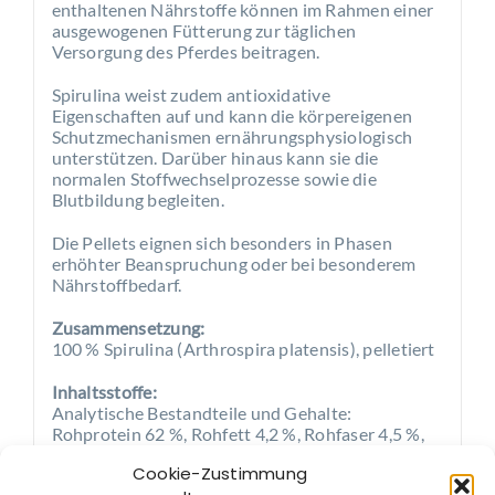
enthaltenen Nährstoffe können im Rahmen einer
ausgewogenen Fütterung zur täglichen
Versorgung des Pferdes beitragen.
Spirulina weist zudem antioxidative
Eigenschaften auf und kann die körpereigenen
Schutzmechanismen ernährungsphysiologisch
unterstützen. Darüber hinaus kann sie die
normalen Stoffwechselprozesse sowie die
Blutbildung begleiten.
Die Pellets eignen sich besonders in Phasen
erhöhter Beanspruchung oder bei besonderem
Nährstoffbedarf.
Zusammensetzung:
100 % Spirulina (Arthrospira platensis), pelletiert
Inhaltsstoffe:
Analytische Bestandteile und Gehalte:
Rohprotein 62 %, Rohfett 4,2 %, Rohfaser 4,5 %,
Rohasche 5,9 %
Cookie-Zustimmung
Mineralstoffe: Ca 0,1 %, P 0,9 %, Na 0,68 %, K 1,2