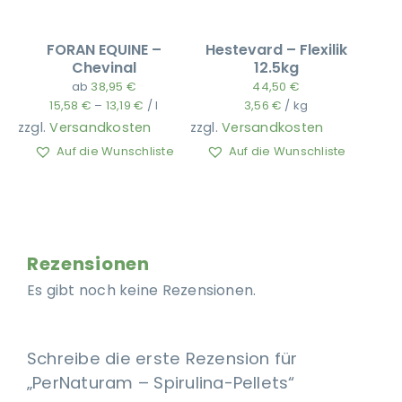
FORAN EQUINE –
Hestevard – Flexilik
Chevinal
12.5kg
ab
38,95
€
44,50
€
15,58
€
–
13,19
€
/
l
3,56
€
/
kg
zzgl.
Versandkosten
zzgl.
Versandkosten
Auf die Wunschliste
Auf die Wunschliste
Rezensionen
Es gibt noch keine Rezensionen.
Schreibe die erste Rezension für
„PerNaturam – Spirulina-Pellets“