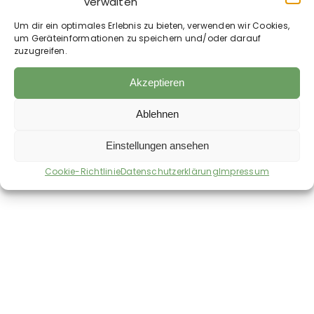
verwalten
%
Um dir ein optimales Erlebnis zu bieten, verwenden wir Cookies,
Fütterungsempfehlung:
um Geräteinformationen zu speichern und/oder darauf
30 g bis 50 g täglich, je nach Gewicht des Pferdes.
zuzugreifen.
Es empfiehlt sich eine langsame Steigerung der
Menge über 2 Wochen.
Der Messlöffel fasst 15 g.
Akzeptieren
Ablehnen
Einstellungen ansehen
Auch im Shop erhältlich:
Cookie-Richtlinie
Datenschutzerklärung
Impressum