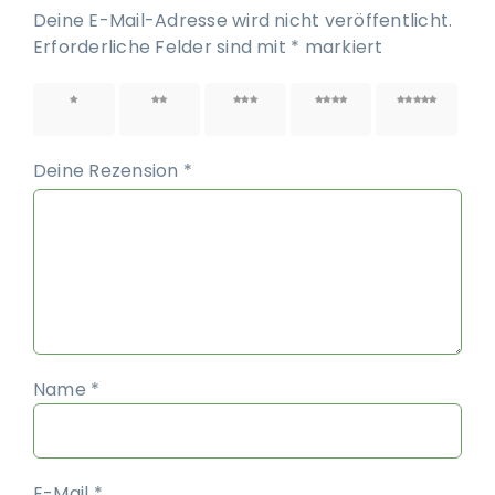
Deine E-Mail-Adresse wird nicht veröffentlicht.
Erforderliche Felder sind mit
*
markiert
1 von
2 von
3 von
4 von
5 von
5 Sternen
5 Sternen
5 Sternen
5 Sternen
5 Sternen
Deine Rezension
*
Name
*
E-Mail
*