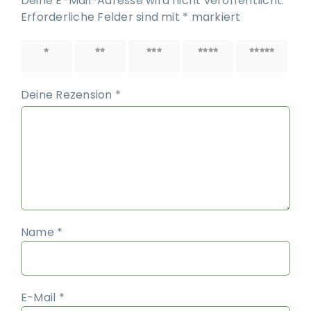
Deine E-Mail-Adresse wird nicht veröffentlicht.
Erforderliche Felder sind mit
*
markiert
1 von
2 von
3 von
4 von
5 von
5 Sternen
5 Sternen
5 Sternen
5 Sternen
5 Sternen
Deine Rezension
*
Name
*
E-Mail
*