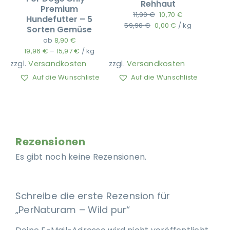
Rehhaut
Premium
11,90
€
10,70
€
Hundefutter – 5
Ursprünglicher
Aktueller
59,90
€
0,00
€
/
kg
Sorten Gemüse
Preis
Preis
ab
8,90
€
war:
ist:
19,96
€
–
15,97
€
/
kg
59,90 €
0,00 €.
zzgl.
Versandkosten
zzgl.
Versandkosten
Auf die Wunschliste
Auf die Wunschliste
Rezensionen
Es gibt noch keine Rezensionen.
Schreibe die erste Rezension für
„PerNaturam – Wild pur“