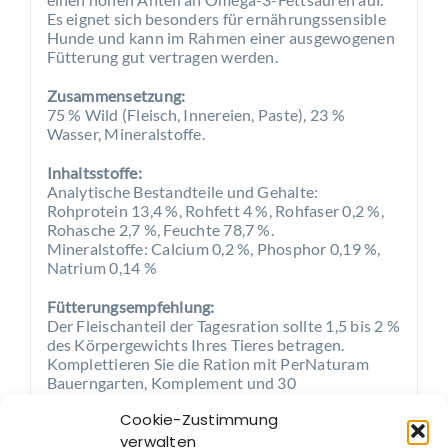
Es eignet sich besonders für ernährungssensible
Hunde und kann im Rahmen einer ausgewogenen
Fütterung gut vertragen werden.
Zusammensetzung:
75 % Wild (Fleisch, Innereien, Paste), 23 %
Wasser, Mineralstoffe.
Inhaltsstoffe:
Analytische Bestandteile und Gehalte:
Rohprotein 13,4 %, Rohfett 4 %, Rohfaser 0,2 %,
Rohasche 2,7 %, Feuchte 78,7 %.
Mineralstoffe: Calcium 0,2 %, Phosphor 0,19 %,
Natrium 0,14 %
Fütterungsempfehlung:
Der Fleischanteil der Tagesration sollte 1,5 bis 2 %
des Körpergewichts Ihres Tieres betragen.
Komplettieren Sie die Ration mit PerNaturam
Bauerngarten, Komplement und 30
Kräutergarten, sowie Hanf- oder Lachs-Öl. Fügen
Cookie-Zustimmung
Sie Fett (LipoMarin, Bio Kokosöl, Schmalz etc.) bis
zu einem max. Gesamtfettanteil von 15 bis 20 %
verwalten