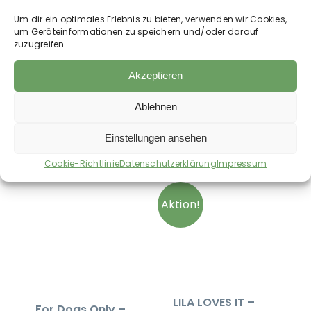
hinzu. Die genaue, tägliche Futtermenge ist
Um dir ein optimales Erlebnis zu bieten, verwenden wir Cookies,
abhängig von Rasse, Alter und Aktivitätsgrad
um Geräteinformationen zu speichern und/oder darauf
Ihres Hundes.
zuzugreifen.
Akzeptieren
Auch im Shop erhältlich:
Ablehnen
Einstellungen ansehen
Bald wieder verfügbar
Bald wieder verfügbar
Cookie-Richtlinie
Datenschutzerklärung
Impressum
Aktion!
LILA LOVES IT –
For Dogs Only –