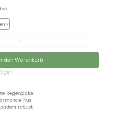
ten
STOCK+STEIN®
Wear
-
In den Warenkorb
Regenjacke
Rainmaster
ufügen
-
Sulphur
Yellow
te Regenjacke
Menge
formance Plus
onders robust