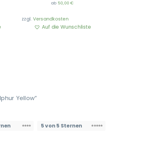
ab
50,00
€
zzgl.
Versandkosten
e
Auf die Wunschliste
phur Yellow“
rnen
5 von 5 Sternen