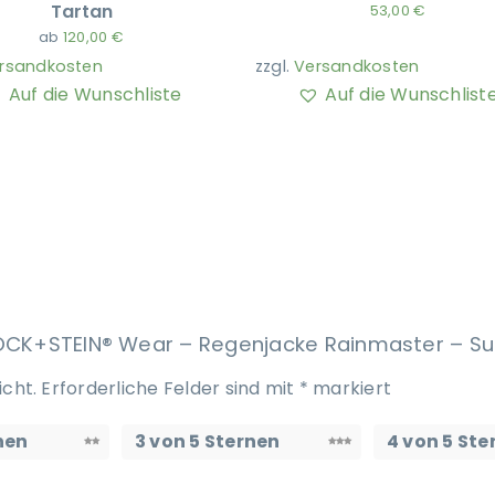
Tartan
53,00
€
ab
120,00
€
rsandkosten
zzgl.
Versandkosten
Auf die Wunschliste
Auf die Wunschlist
TOCK+STEIN® Wear – Regenjacke Rainmaster – Sul
icht.
Erforderliche Felder sind mit
*
markiert
nen
3 von 5 Sternen
4 von 5 Ste