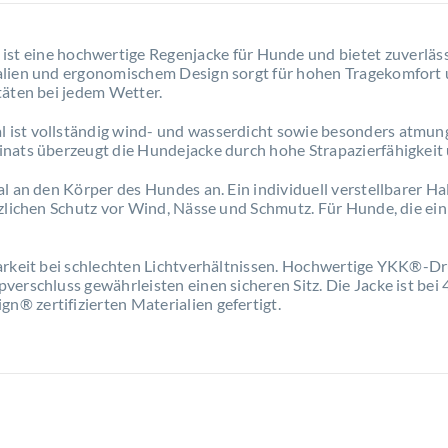
R
ist eine hochwertige Regenjacke für Hunde und bietet zuverläs
alien und ergonomischem Design sorgt für hohen Tragekomfort
täten bei jedem Wetter.
ist vollständig wind- und wasserdicht sowie besonders atmung
nats überzeugt die Hundejacke durch hohe Strapazierfähigkeit 
l an den Körper des Hundes an. Ein individuell verstellbarer H
tzlichen Schutz vor Wind, Nässe und Schmutz. Für Hunde, die e
barkeit bei schlechten Lichtverhältnissen. Hochwertige YKK®-D
erschluss gewährleisten einen sicheren Sitz. Die Jacke ist bei
 zertifizierten Materialien gefertigt.