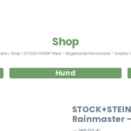
Shop
seite
»
Shop
»
STOCK+STEIN® Wear – Regenjacke Rainmaster – Sulphur 
Hund
STOCK+STEIN
Rainmaster –
189,00
€