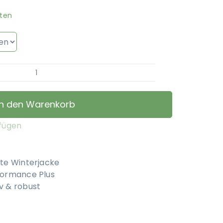
ten
STOCK+STEIN®
Wear
-
In den Warenkorb
Winterjacke
Wintermaster
ufügen
Chocolate
Menge
te Winterjacke
formance Plus
v & robust