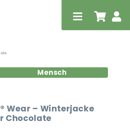
late
Mensch
® Wear – Winterjacke
r Chocolate