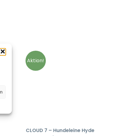
4-
Aktion!
yme
en
CLOUD 7 – Hundeleine Hyde