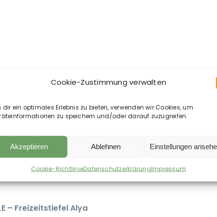
Cookie-Zustimmung verwalten
STOCK+STEIN® Wear – 
Seasons-Master Set Th
dir ein optimales Erlebnis zu bieten, verwenden wir Cookies, um
räteinformationen zu speichern und/oder darauf zuzugreifen.
Green – XL +
398,00
€
Akzeptieren
Ablehnen
Einstellungen anseh
Cookie-Richtlinie
Datenschutzerklärung
Impressum
E – Freizeitstiefel Alya