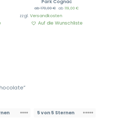
Park Cognac
ab
170,00
€
ab
119,00
€
zzgl.
Versandkosten
e
Auf die Wunschliste
hocolate“
rnen
5 von 5 Sternen