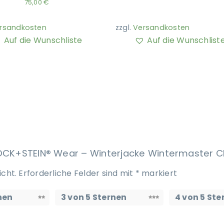
75,00
€
rsandkosten
zzgl.
Versandkosten
Auf die Wunschliste
Auf die Wunschlist
STOCK+STEIN® Wear – Winterjacke Wintermaster C
icht.
Erforderliche Felder sind mit
*
markiert
nen
3 von 5 Sternen
4 von 5 Ste