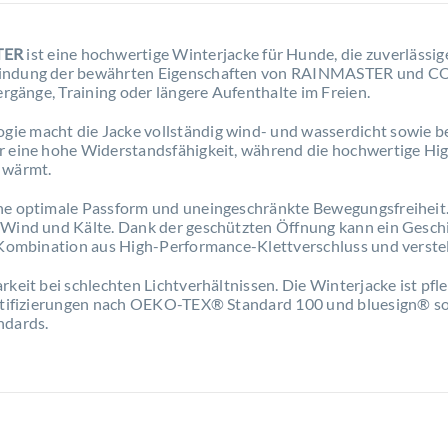
TER
ist eine hochwertige Winterjacke für Hunde, die zuverlässi
rbindung der bewährten Eigenschaften von RAINMASTER und C
ergänge, Training oder längere Aufenthalte im Freien.
ie macht die Jacke vollständig wind- und wasserdicht sowie b
r eine hohe Widerstandsfähigkeit, während die hochwertige Hig
 wärmt.
ne optimale Passform und uneingeschränkte Bewegungsfreiheit. 
 Wind und Kälte. Dank der geschützten Öffnung kann ein Geschi
e Kombination aus High-Performance-Klettverschluss und verste
keit bei schlechten Lichtverhältnissen. Die Winterjacke ist pfl
ertifizierungen nach OEKO-TEX® Standard 100 und bluesign® sow
ndards.