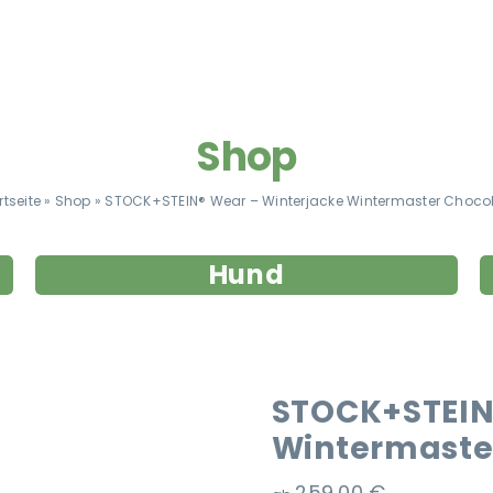
Shop
rtseite
»
Shop
»
STOCK+STEIN® Wear – Winterjacke Wintermaster Choco
Hund
STOCK+STEIN
Wintermaste
259,00
€