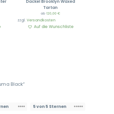
ter
Dackel Brooklyn Waxed
Tartan
ab
120,00
€
zzgl.
Versandkosten
e
Auf die Wunschliste
uma Black“
rnen
5 von 5 Sternen