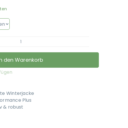
ten
STOCK+STEIN®
Wear
-
In den Warenkorb
Winterjacke
Wintermaster
ufügen
Puma
Black
Menge
te Winterjacke
formance Plus
v & robust