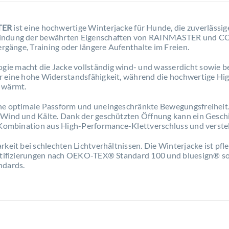
TER
ist eine hochwertige Winterjacke für Hunde, die zuverlässi
rbindung der bewährten Eigenschaften von RAINMASTER und C
ergänge, Training oder längere Aufenthalte im Freien.
ie macht die Jacke vollständig wind- und wasserdicht sowie b
r eine hohe Widerstandsfähigkeit, während die hochwertige Hig
 wärmt.
ne optimale Passform und uneingeschränkte Bewegungsfreiheit. 
 Wind und Kälte. Dank der geschützten Öffnung kann ein Geschi
e Kombination aus High-Performance-Klettverschluss und verste
keit bei schlechten Lichtverhältnissen. Die Winterjacke ist pfl
ertifizierungen nach OEKO-TEX® Standard 100 und bluesign® sow
ndards.