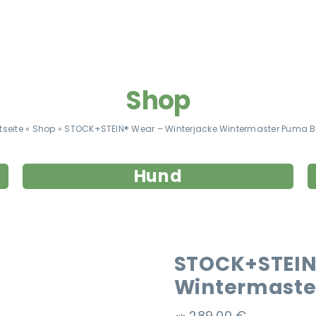
Shop
tseite
»
Shop
»
STOCK+STEIN® Wear – Winterjacke Wintermaster Puma B
Hund
STOCK+STEIN
Wintermaste
289,00
€