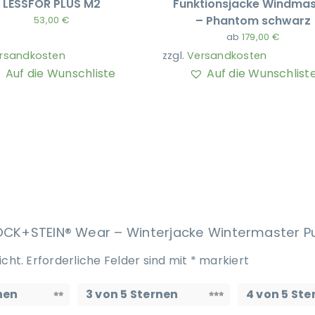
LESSFOR PLUS M2
Funktionsjacke Windmas
– Phantom schwarz
53,00
€
ab
179,00
€
rsandkosten
zzgl.
Versandkosten
Auf die Wunschliste
Auf die Wunschlist
STOCK+STEIN® Wear – Winterjacke Wintermaster P
icht.
Erforderliche Felder sind mit
*
markiert
nen
3 von 5 Sternen
4 von 5 Ste