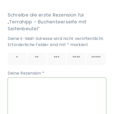
Schreibe die erste Rezension für
„Terrahipp – Buchenteerseife mit
Seifenbeutel“
Deine E-Mail-Adresse wird nicht veröffentlicht.
Erforderliche Felder sind mit
*
markiert
1 von
2 von
3 von
4 von
5 von
5 Sternen
5 Sternen
5 Sternen
5 Sternen
5 Sternen
Deine Rezension
*