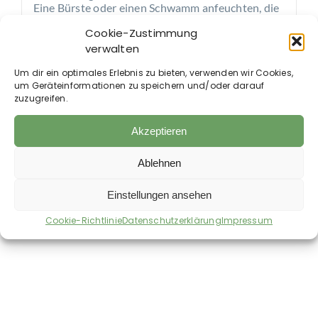
Eine Bürste oder einen Schwamm anfeuchten, die
Buchenteerseife auftragen und aufschäumen.
Cookie-Zustimmung
Anschließend die Hufe gründlich auswaschen.
Anwendung 2–3-mal pro Woche.
verwalten
Um dir ein optimales Erlebnis zu bieten, verwenden wir Cookies,
Anwendungshäufigkeit:
um Geräteinformationen zu speichern und/oder darauf
Je nach Bedarf zunächst täglich anwenden. Nach
zuzugreifen.
Verbesserung der Hautpartien 2–3-mal pro
Woche, anschließend zur unterstützenden Pflege
1-mal wöchentlich.
Akzeptieren
Ablehnen
Einstellungen ansehen
Auch im Shop erhältlich:
Cookie-Richtlinie
Datenschutzerklärung
Impressum