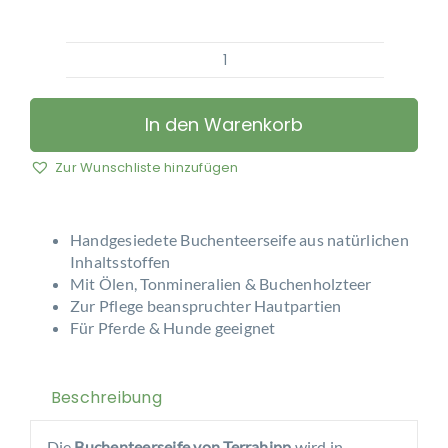
Terrahipp
-
Buchenteerseife
In den Warenkorb
mit
Seifenbeutel
Zur Wunschliste hinzufügen
Menge
Handgesiedete Buchenteerseife aus natürlichen
Inhaltsstoffen
Mit Ölen, Tonmineralien & Buchenholzteer
Zur Pflege beanspruchter Hautpartien
Für Pferde & Hunde geeignet
Beschreibung
Die
Buchenteerseife von Terrahipp
wird in