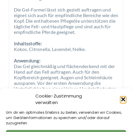
Die Gel-Formel lässt sich gezielt auftragen und
eignet sich auch für empfindliche Bereiche wie den
Kopf. Die enthaltenen Pflegeöle unterstützen die
tägliche Fell- und Hautpflege und sind auch für
empfindliche Pferde geeignet.
Inhaltsstoffe:
Kokos, Citronella, Lavendel, Nelke.
Anwendung:
Das Gel gleichmäßig und flächendeckend mit der
Hand auf das Fell auftragen. Auch für den
Kopfbereich geeignet. Augen und Schleimhäute
aussparen. Vor der ersten Anwendung die
Verträglichkeit an einer kleinen Hautstelle testen.
Nur zur äußeren Anwendung.
Cookie-Zustimmung
verwalten
Um dir ein optimales Erlebnis zu bieten, verwenden wir Cookies,
um Geräteinformationen zu speichern und/oder darauf
zuzugreifen.
Auch im Shop erhältlich: