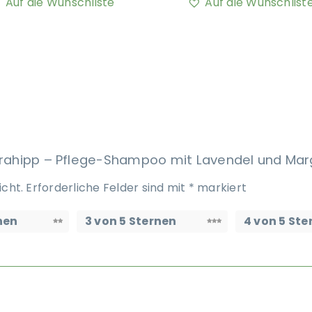
Auf die Wunschliste
Auf die Wunschlist
errahipp – Pflege-Shampoo mit Lavendel und Mar
icht.
Erforderliche Felder sind mit
*
markiert
nen
3 von 5 Sternen
4 von 5 Ste