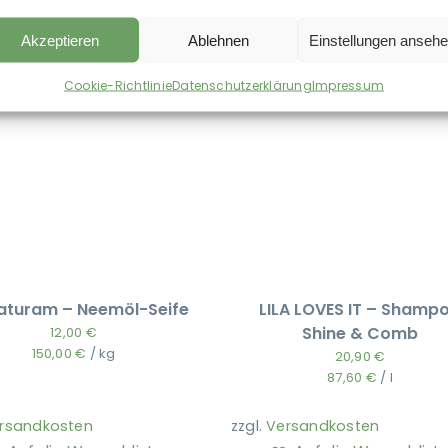
Akzeptieren
Ablehnen
Einstellungen anseh
Cookie-Richtlinie
Datenschutzerklärung
Impressum
aturam – Neemöl-Seife
LILA LOVES IT – Shamp
Shine & Comb
12,00
€
150,00
€
/
kg
20,90
€
87,60
€
/
l
rsandkosten
zzgl.
Versandkosten