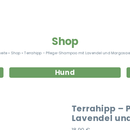
Shop
seite
»
Shop
»
Terrahipp – Pflege-Shampoo mit Lavendel und Margosaex
Hund
Terrahipp –
Lavendel un
18,90
€