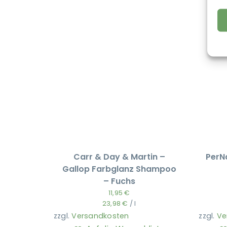
Carr & Day & Martin –
PerN
Gallop Farbglanz Shampoo
– Fuchs
11,95
€
23,98
€
/
l
zzgl.
Versandkosten
zzgl.
Ve