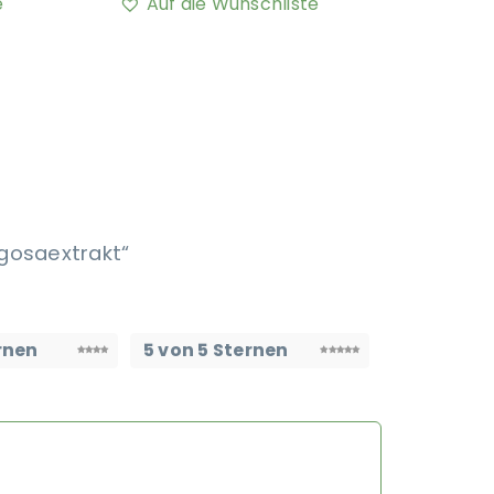
e
Auf die Wunschliste
gosaextrakt“
rnen
5 von 5 Sternen