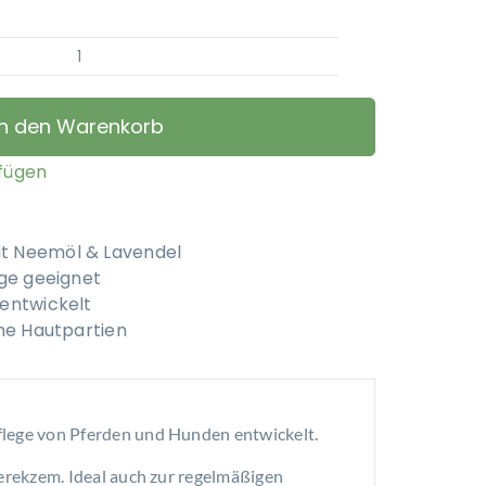
Terrahipp
-
Pflege-
In den Warenkorb
Shampoo
mit
ufügen
Lavendel
und
Margosaextrakt
t Neemöl & Lavendel
Menge
ege geeignet
entwickelt
che Hautpartien
flege von Pferden und Hunden entwickelt.
erekzem. Ideal auch zur regelmäßigen