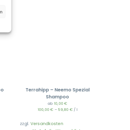
en
oo
Terrahipp – Neemo Spezial
Shampoo
ab
10,00
€
100,00
€
–
59,80
€
/
l
zzgl.
Versandkosten