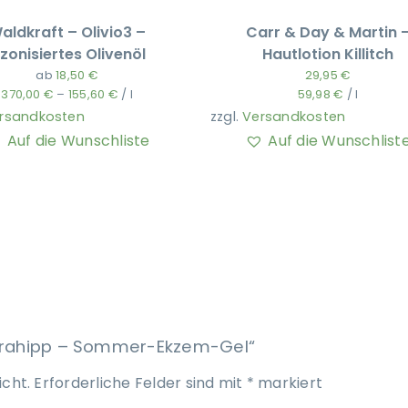
aldkraft – Olivio3 –
Carr & Day & Martin 
zonisiertes Olivenöl
Hautlotion Killitch
ab
18,50
€
29,95
€
370,00
€
–
155,60
€
/
l
59,98
€
/
l
rsandkosten
zzgl.
Versandkosten
Auf die Wunschliste
Auf die Wunschlist
Terrahipp – Sommer-Ekzem-Gel“
icht.
Erforderliche Felder sind mit
*
markiert