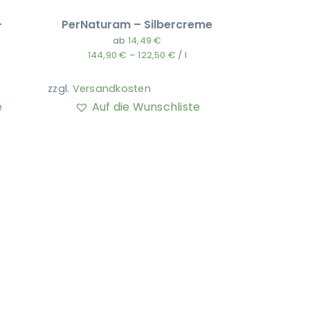
–
PerNaturam – Silbercreme
ab
14,49
€
144,90
€
–
122,50
€
/
l
zzgl.
Versandkosten
e
Auf die Wunschliste