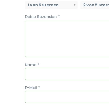
1 von 5 Sternen
2 von 5 Ster
Deine Rezension
*
Name
*
E-Mail
*