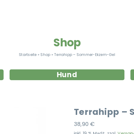
Shop
Startseite
»
Shop
»
Terrahipp – Sommer-Ekzem-Gel
Hund
Terrahipp –
38,90
€
inkl. 19 % MwSt.
zzgl.
Versan