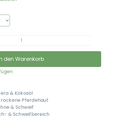
Terrahipp
-
Sommer-
In den Warenkorb
Ekzem-
Gel
ufügen
Menge
Vera & Kokosöl
 trockene Pferdehaut
ähne & Schweif
uch- & Schweifbereich