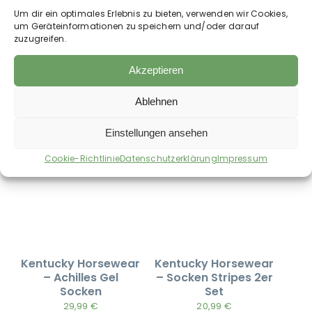
Kentucky Horsewear
Kentucky Horsewear
Um dir ein optimales Erlebnis zu bieten, verwenden wir Cookies,
– Baseball Cap
– Reitsportsocken
um Geräteinformationen zu speichern und/oder darauf
Velvet Sammy
zuzugreifen.
17,99
€
30,99
€
Akzeptieren
zzgl.
Versandkosten
zzgl.
Versandkosten
Auf die Wunschliste
Auf die Wunschliste
Ablehnen
Einstellungen ansehen
Cookie-Richtlinie
Datenschutzerklärung
Impressum
Kentucky Horsewear
Kentucky Horsewear
– Achilles Gel
– Socken Stripes 2er
Socken
Set
29,99
€
20,99
€