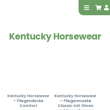
Zum
Inhalt
Toggle
springen
Navigati
Kentucky Horsewear
Tierheilp
Physiot
Kentucky Horsewear
Kentucky Horsewear
– Fliegendecke
– Fliegenmaske
Comfort
Classic mit Ohren
Extrak