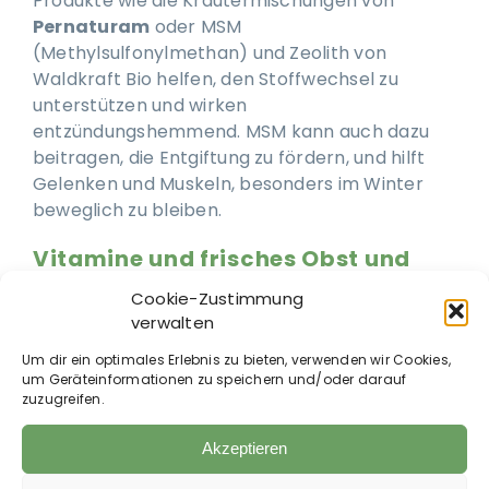
Produkte wie die Kräutermischungen von
Pernaturam
oder MSM
(Methylsulfonylmethan) und Zeolith von
Waldkraft Bio helfen, den Stoffwechsel zu
unterstützen und wirken
entzündungshemmend. MSM kann auch dazu
beitragen, die Entgiftung zu fördern, und hilft
Gelenken und Muskeln, besonders im Winter
beweglich zu bleiben.
Vitamine und frisches Obst und
Gemüse – Vorsicht bei der
Cookie-Zustimmung
Dosierung!
verwalten
Vitamine sind unerlässlich, um das
Um dir ein optimales Erlebnis zu bieten, verwenden wir Cookies,
Immunsystem und den Stoffwechsel des
um Geräteinformationen zu speichern und/oder darauf
Pferdes zu unterstützen. Besonders in der
zuzugreifen.
kalten Jahreszeit, in der das Futter nicht mehr
so nährstoffreich ist wie frisches Gras, kann
Akzeptieren
eine Ergänzung von Vitaminen sinnvoll sein.