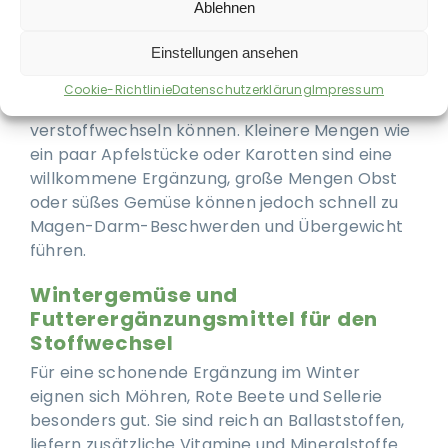
Frisches Obst und Gemüse liefern Vitamin C, E
Ablehnen
und Beta-Carotin, die der Immunabwehr und
Einstellungen ansehen
Hautgesundheit zugutekommen. Aber Vorsicht:
Zu viel Obst kann zu Verdauungsproblemen
Cookie-Richtlinie
Datenschutzerklärung
Impressum
führen, da Pferde Fructose nur eingeschränkt
verstoffwechseln können. Kleinere Mengen wie
ein paar Apfelstücke oder Karotten sind eine
willkommene Ergänzung, große Mengen Obst
oder süßes Gemüse können jedoch schnell zu
Magen-Darm-Beschwerden und Übergewicht
führen.
Wintergemüse und
Futterergänzungsmittel für den
Stoffwechsel
Für eine schonende Ergänzung im Winter
eignen sich Möhren, Rote Beete und Sellerie
besonders gut. Sie sind reich an Ballaststoffen,
liefern zusätzliche Vitamine und Mineralstoffe