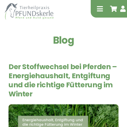
Zum
Inhalt
Toggle
springen
Navigati
Blog
Start
Shop
Tipp!
Der Stoffwechsel bei Pferden –
Tierheilpraktische Leistungen – für Pferd
Energiehaushalt, Entgiftung
und Hund
und die richtige Fütterung im
Physiotherapie – für Pferd und Hund
Winter
equitron-pro
Extrakorporale Stoßwellentherapie