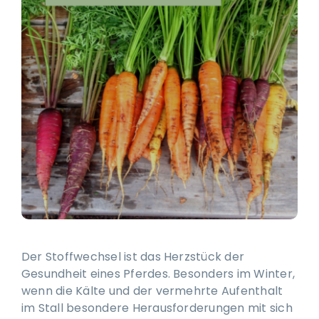
Ausbildung & Training für Reiter und Pferd
Blog
Job & Karriere
Kontakt
Der Stoffwechsel ist das Herzstück der
Gesundheit eines Pferdes. Besonders im Winter,
wenn die Kälte und der vermehrte Aufenthalt
im Stall besondere Herausforderungen mit sich