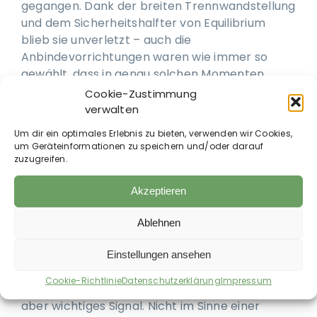
gegangen. Dank der breiten Trennwandstellung
und dem Sicherheitshalfter von Equilibrium
blieb sie unverletzt – auch die
Anbindevorrichtungen waren wie immer so
gewählt, dass in genau solchen Momenten
keine Gefahr entsteht. Durch gezielte
Cookie-Zustimmung
physiotherapeutische Maßnahmen und ruhige
verwalten
Führung gelang es mir, sie wieder auf die Beine
Um dir ein optimales Erlebnis zu bieten, verwenden wir Cookies,
zu bringen. Ein Moment, in dem jede Sekunde
um Geräteinformationen zu speichern und/oder darauf
zählte.
zuzugreifen.
Ich lenkte den Wagen sofort an den
Akzeptieren
Straßenrand. Piroschka war nassgeschwitzt. Die
Atmung blieb stabil, aber Gelenke und
Ablehnen
Muskulatur waren so erschöpft. Jede Bewegung
Einstellungen ansehen
war bedacht, jede Geste achtsam.
Cookie-Richtlinie
Datenschutzerklärung
Impressum
Zeichen der Hoffnung: Sie äppelte – ein kleines,
aber wichtiges Signal. Nicht im Sinne einer