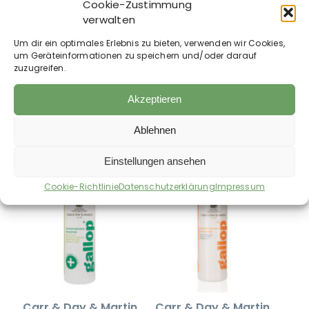
Cookie-Zustimmung
verwalten
Carr & Day & Martin
Carr & Day & Martin
Um dir ein optimales Erlebnis zu bieten, verwenden wir Cookies,
– Gallop Farbglanz
– Gallop Flecken-
um Geräteinformationen zu speichern und/oder darauf
Shampoo –
Entfernungs
zuzugreifen.
Schimmel
Shampoo
11,95
€
11,95
€
Akzeptieren
23,98
€
/
l
23,98
€
/
l
zzgl.
Versandkosten
zzgl.
Versandkosten
Ablehnen
Auf die Wunschliste
Auf die Wunschliste
Einstellungen ansehen
Cookie-Richtlinie
Datenschutzerklärung
Impressum
Carr & Day & Martin
Carr & Day & Martin