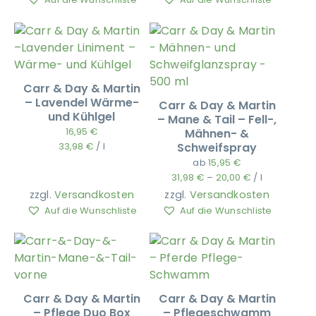
Auf die Wunschliste
Auf die Wunschliste
Carr & Day & Martin
– Lavendel Wärme-
Carr & Day & Martin
und Kühlgel
– Mane & Tail – Fell-,
16,95
€
Mähnen- &
33,98
€
/
l
Schweifspray
ab
15,95
€
31,98
€
–
20,00
€
/
l
zzgl.
Versandkosten
zzgl.
Versandkosten
Auf die Wunschliste
Auf die Wunschliste
Carr & Day & Martin
Carr & Day & Martin
– Pflege Duo Box
– Pflegeschwamm