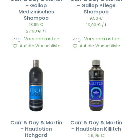
– Gallop
– Gallop Pflege
Medizinisches
Shampoo
Shampoo
9,50
€
13,95
€
19,00
€
/
l
27,98
€
/
l
zzgl.
Versandkosten
zzgl.
Versandkosten
Auf die Wunschliste
Auf die Wunschliste
Carr & Day & Martin
Carr & Day & Martin
– Hautlotion
– Hautlotion Killitch
Itchgard
29,95
€