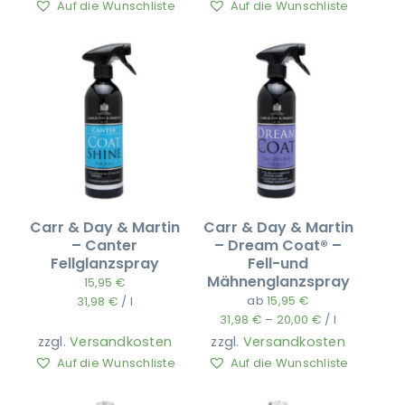
Auf die Wunschliste
Auf die Wunschliste
Carr & Day & Martin
Carr & Day & Martin
– Canter
– Dream Coat® –
Fellglanzspray
Fell-und
Mähnenglanzspray
15,95
€
ab
15,95
€
31,98
€
/
l
31,98
€
–
20,00
€
/
l
zzgl.
Versandkosten
zzgl.
Versandkosten
Auf die Wunschliste
Auf die Wunschliste