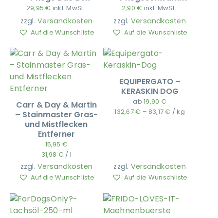
29,95
€
inkl. MwSt.
2,90
€
inkl. MwSt.
zzgl.
Versandkosten
zzgl.
Versandkosten
Auf die Wunschliste
Auf die Wunschliste
EQUIPERGATO –
KERASKIN DOG
ab
19,90
€
Carr & Day & Martin
132,67
€
–
83,17
€
/
kg
– Stainmaster Gras-
und Mistflecken
Entferner
15,95
€
31,98
€
/
l
zzgl.
Versandkosten
zzgl.
Versandkosten
Auf die Wunschliste
Auf die Wunschliste