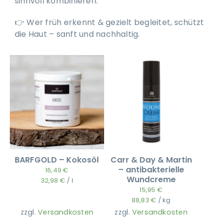
sinnvoll kombinieren.
👉 Wer früh erkennt & gezielt begleitet, schützt
die Haut – sanft und nachhaltig.
BARFGOLD – Kokosöl
Carr & Day & Martin
– antibakterielle
16,49
€
Wundcreme
32,98
€
/
l
15,95
€
88,83
€
/
kg
zzgl.
Versandkosten
zzgl.
Versandkosten