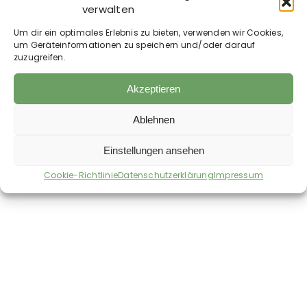
erforderlich.
verwalten
Hinweis:
Um dir ein optimales Erlebnis zu bieten, verwenden wir Cookies,
Bitte die geltenden Karenzzeiten beachten und
um Geräteinformationen zu speichern und/oder darauf
zuzugreifen.
gegebenenfalls mit dem Tierarzt abstimmen.
Inhaltsstoffe:
Akzeptieren
Menthol, Kampfer, Arnika, Hamamelis, Teebaumöl
Ablehnen
Einstellungen ansehen
Auch im Shop erhältlich:
Cookie-Richtlinie
Datenschutzerklärung
Impressum