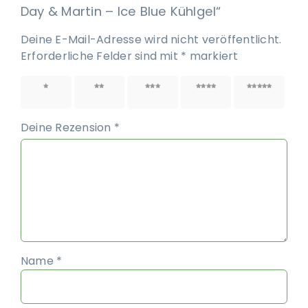
Day & Martin – Ice Blue Kühlgel“
Deine E-Mail-Adresse wird nicht veröffentlicht.
Erforderliche Felder sind mit
*
markiert
1 von
2 von
3 von
4 von
5 von
5 Sternen
5 Sternen
5 Sternen
5 Sternen
5 Sternen
Deine Rezension
*
Name
*