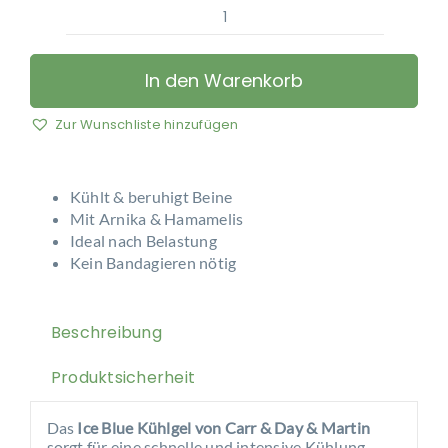
Carr
&
Day
In den Warenkorb
&
Martin
Zur Wunschliste hinzufügen
-
Ice
Blue
Kühlt & beruhigt Beine
Kühlgel
Mit Arnika & Hamamelis
Ideal nach Belastung
Menge
Kein Bandagieren nötig
Beschreibung
Produktsicherheit
Das
Ice Blue Kühlgel von Carr & Day & Martin
sorgt für eine schnelle und intensive Kühlung