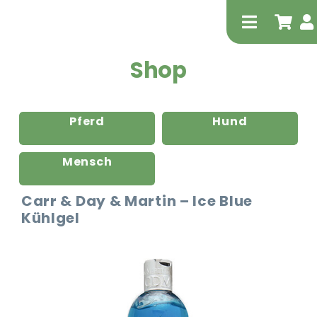
Zum
Inhalt
Toggle
springen
Navigati
Shop
Pferd
Hund
Mensch
Tierheilp
Carr & Day & Martin – Ice Blue
Kühlgel
Physiot
Extrak