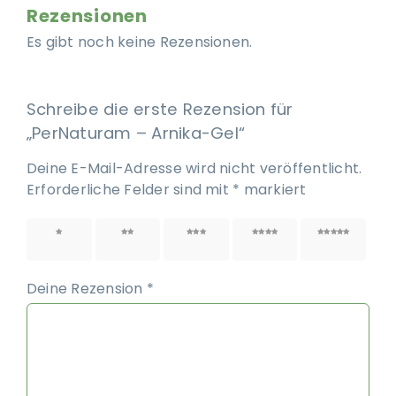
Rezensionen
Es gibt noch keine Rezensionen.
Schreibe die erste Rezension für
„PerNaturam – Arnika-Gel“
Deine E-Mail-Adresse wird nicht veröffentlicht.
Erforderliche Felder sind mit
*
markiert
1 von
2 von
3 von
4 von
5 von
5 Sternen
5 Sternen
5 Sternen
5 Sternen
5 Sternen
Deine Rezension
*