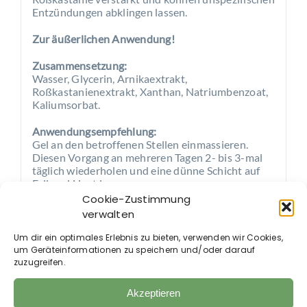
Entzündungen abklingen lassen.
Zur äußerlichen Anwendung!
Zusammensetzung:
Wasser, Glycerin, Arnikaextrakt,
Roßkastanienextrakt, Xanthan, Natriumbenzoat,
Kaliumsorbat.
Anwendungsempfehlung:
Gel an den betroffenen Stellen einmassieren.
Diesen Vorgang an mehreren Tagen 2- bis 3-mal
täglich wiederholen und eine dünne Schicht auf
Fell und Haut lassen.
Cookie-Zustimmung
verwalten
Um dir ein optimales Erlebnis zu bieten, verwenden wir Cookies,
um Geräteinformationen zu speichern und/oder darauf
Auch im Shop erhältlich:
zuzugreifen.
Akzeptieren