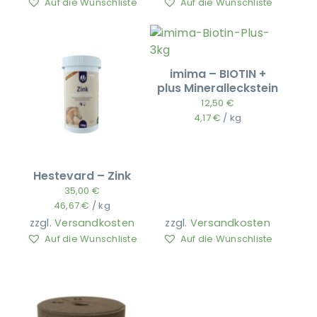
Auf die Wunschliste
Auf die Wunschliste
imima – BIOTIN +
plus Mineralleckstein
12,50
€
4,17
€
/
kg
Hestevard – Zink
35,00
€
46,67
€
/
kg
zzgl.
Versandkosten
zzgl.
Versandkosten
Auf die Wunschliste
Auf die Wunschliste