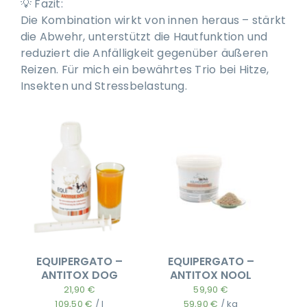
💡 Fazit:
Die Kombination wirkt von innen heraus – stärkt
die Abwehr, unterstützt die Hautfunktion und
reduziert die Anfälligkeit gegenüber äußeren
Reizen. Für mich ein bewährtes Trio bei Hitze,
Insekten und Stressbelastung.
EQUIPERGATO –
EQUIPERGATO –
ANTITOX DOG
ANTITOX NOOL
21,90
€
59,90
€
109,50
€
/
l
59,90
€
/
kg