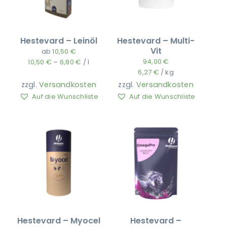
Hestevard – Leinöl
Hestevard – Multi-
Vit
ab
10,50
€
94,00
€
10,50
€
–
6,80
€
/
l
6,27
€
/
kg
zzgl.
Versandkosten
zzgl.
Versandkosten
Auf die Wunschliste
Auf die Wunschliste
Hestevard – Myocel
Hestevard –