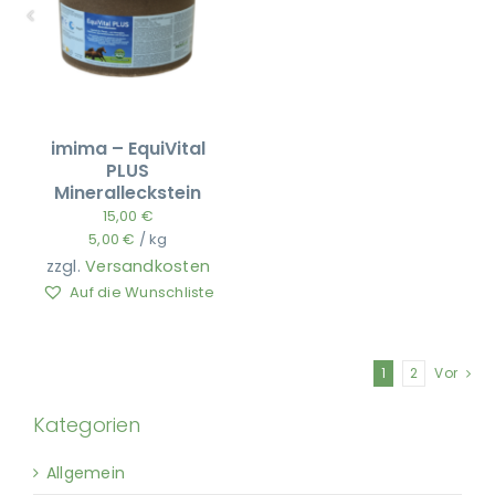
imima – EquiVital
PLUS
Mineralleckstein
15,00
€
5,00
€
/
kg
zzgl.
Versandkosten
Auf die Wunschliste
1
2
Vor
Kategorien
Allgemein