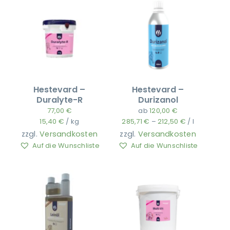
Hestevard –
Hestevard –
Duralyte-R
Durizanol
77,00
€
ab
120,00
€
15,40
€
/
kg
285,71
€
–
212,50
€
/
l
zzgl.
Versandkosten
zzgl.
Versandkosten
Auf die Wunschliste
Auf die Wunschliste