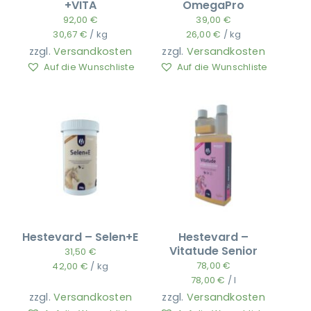
+VITA
OmegaPro
92,00
€
39,00
€
30,67
€
/
kg
26,00
€
/
kg
zzgl.
Versandkosten
zzgl.
Versandkosten
Auf die Wunschliste
Auf die Wunschliste
Hestevard – Selen+E
Hestevard –
Vitatude Senior
31,50
€
78,00
€
42,00
€
/
kg
78,00
€
/
l
zzgl.
Versandkosten
zzgl.
Versandkosten