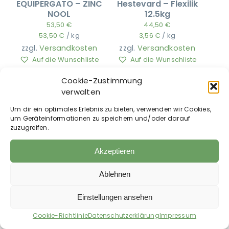
EQUIPERGATO – ZINC
Hestevard – Flexilik
NOOL
12.5kg
53,50
€
44,50
€
53,50
€
/
kg
3,56
€
/
kg
zzgl.
Versandkosten
zzgl.
Versandkosten
Auf die Wunschliste
Auf die Wunschliste
Cookie-Zustimmung
verwalten
Um dir ein optimales Erlebnis zu bieten, verwenden wir Cookies,
um Geräteinformationen zu speichern und/oder darauf
zuzugreifen.
Akzeptieren
Ablehnen
Hestevard – Flexilik
Hestevard – Respa
with Garlic 12.5kg
Solution
Einstellungen ansehen
42,50
€
ab
46,00
€
Cookie-Richtlinie
Datenschutzerklärung
Impressum
3,40
€
/
kg
92,00
€
–
86,00
€
/
l