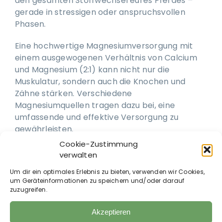
den gesamten Stoffwechsel eures Pferdes –
gerade in stressigen oder anspruchsvollen
Phasen.
Eine hochwertige Magnesiumversorgung mit
einem ausgewogenen Verhältnis von Calcium
und Magnesium (2:1) kann nicht nur die
Muskulatur, sondern auch die Knochen und
Zähne stärken. Verschiedene
Magnesiumquellen tragen dazu bei, eine
umfassende und effektive Versorgung zu
gewährleisten.
Cookie-Zustimmung
Wann ist Magnesium sinnvoll?
verwalten
Bei Muskelverspannungen oder Krämpfen
Um dir ein optimales Erlebnis zu bieten, verwenden wir Cookies,
um Geräteinformationen zu speichern und/oder darauf
In stressigen Situationen wie Transport,
zuzugreifen.
Turnier oder Herdenwechsel
Zur Förderung der Erholung und des
Akzeptieren
allgemeinen Wohlbefindens