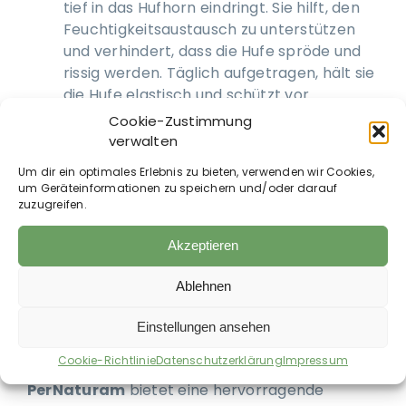
tief in das Hufhorn eindringt. Sie hilft, den
Feuchtigkeitsaustausch zu unterstützen
und verhindert, dass die Hufe spröde und
rissig werden. Täglich aufgetragen, hält sie
die Hufe elastisch und schützt vor
Schäden.
Cookie-Zustimmung
verwalten
Ernährung und Hufgesundheit
Um dir ein optimales Erlebnis zu bieten, verwenden wir Cookies,
Neben der äußeren Pflege spielt auch die
um Geräteinformationen zu speichern und/oder darauf
Ernährung eine entscheidende Rolle für die
zuzugreifen.
Gesundheit der Hufe. Pferde benötigen im
Herbst und Winter oft eine spezielle Fütterung,
Akzeptieren
die ihren erhöhten Bedarf an Nährstoffen und
Spurenelementen deckt.
Ablehnen
Empfehlungen für die Hufgesundheit:
Einstellungen ansehen
Cookie-Richtlinie
Datenschutzerklärung
Impressum
Die
Lecithin Kieselerde Horse
von
PerNaturam
bietet eine hervorragende