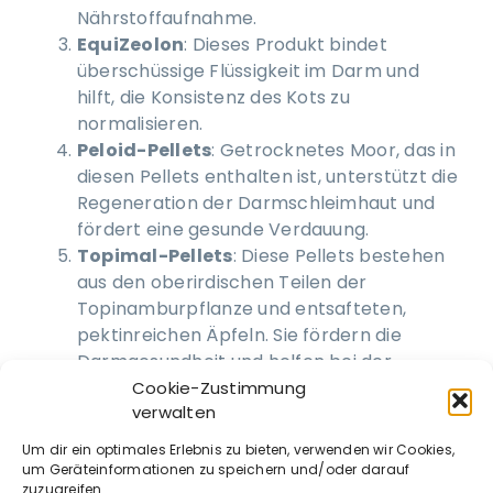
Nährstoffaufnahme.
EquiZeolon
: Dieses Produkt bindet
überschüssige Flüssigkeit im Darm und
hilft, die Konsistenz des Kots zu
normalisieren.
Peloid-Pellets
: Getrocknetes Moor, das in
diesen Pellets enthalten ist, unterstützt die
Regeneration der Darmschleimhaut und
fördert eine gesunde Verdauung.
Topimal-Pellets
: Diese Pellets bestehen
aus den oberirdischen Teilen der
Topinamburpflanze und entsafteten,
pektinreichen Äpfeln. Sie fördern die
Darmgesundheit und helfen bei der
Regulation der Verdauung.
Cookie-Zustimmung
verwalten
Grundversorgung sicherstellen
: Eine
ausgewogene Ernährung mit
Um dir ein optimales Erlebnis zu bieten, verwenden wir Cookies,
ausreichender Rohfaser und regelmäßigen
um Geräteinformationen zu speichern und/oder darauf
zuzugreifen.