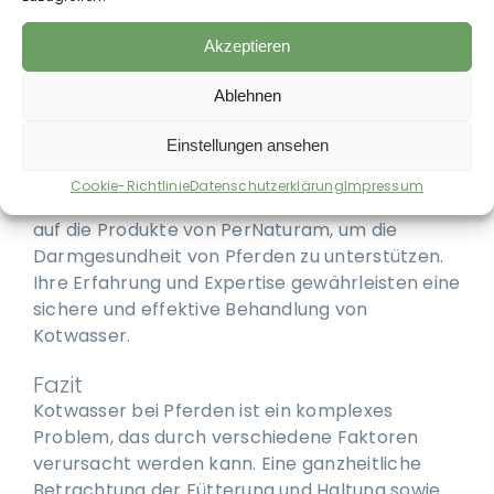
Kräutermischungen ist entscheidend.
Produkte wie Orgamin® für die biologische
Akzeptieren
Mineralversorgung und EquiBasal® zur
Unterstützung des Stoffwechsels sollten
Ablehnen
regelmäßig gefüttert werden.
Empfehlungen der Tierheilpraxis
Einstellungen ansehen
Pfundskerle
Cookie-Richtlinie
Datenschutzerklärung
Impressum
Isabel von der Tierheilpraxis PFUNDskerle setzt
auf die Produkte von PerNaturam, um die
Darmgesundheit von Pferden zu unterstützen.
Ihre Erfahrung und Expertise gewährleisten eine
sichere und effektive Behandlung von
Kotwasser.
Fazit
Kotwasser bei Pferden ist ein komplexes
Problem, das durch verschiedene Faktoren
verursacht werden kann. Eine ganzheitliche
Betrachtung der Fütterung und Haltung sowie