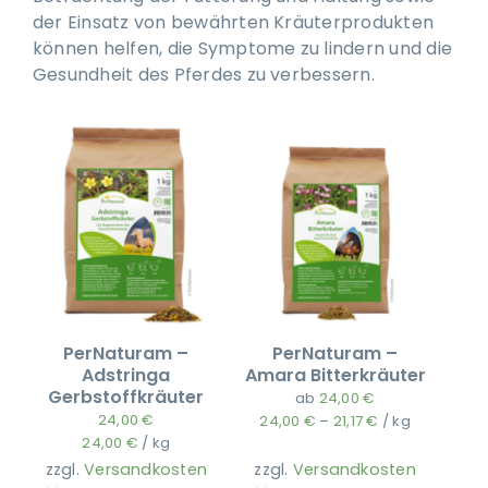
der Einsatz von bewährten Kräuterprodukten
können helfen, die Symptome zu lindern und die
Gesundheit des Pferdes zu verbessern.
PerNaturam –
PerNaturam –
Adstringa
Amara Bitterkräuter
Gerbstoffkräuter
ab
24,00
€
24,00
€
24,00
€
–
21,17
€
/
kg
24,00
€
/
kg
zzgl.
Versandkosten
zzgl.
Versandkosten