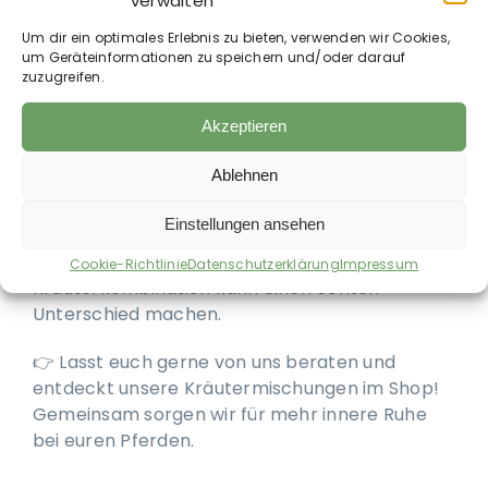
verwalten
In unserem Shop bei der Tierheilpraxis
PFUNDskerle
findet ihr speziell abgestimmte
Um dir ein optimales Erlebnis zu bieten, verwenden wir Cookies,
Kräutermischungen, die gezielt das
um Geräteinformationen zu speichern und/oder darauf
zuzugreifen.
Nervensystem unterstützen und eurem Pferd
helfen, sich in stressigen Momenten besser zu
Akzeptieren
entspannen – über die praktische Suchfunktion
direkt nach diesen Kräutern suchen
Ablehnen
Ob bei Veränderungen im Stall,
Einstellungen ansehen
Turniervorbereitung oder ungewohnten
Herausforderungen – die richtige
Cookie-Richtlinie
Datenschutzerklärung
Impressum
Kräuterkombination kann einen echten
Unterschied machen.
👉 Lasst euch gerne von uns beraten und
entdeckt unsere Kräutermischungen im Shop!
Gemeinsam sorgen wir für mehr innere Ruhe
bei euren Pferden.