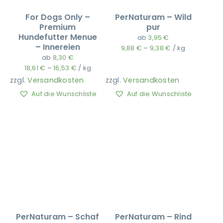
For Dogs Only –
PerNaturam – Wild
Premium
pur
Hundefutter Menue
ab
3,95
€
– Innereien
9,88
€
–
9,38
€
/
kg
ab
8,30
€
18,61
€
–
16,53
€
/
kg
zzgl.
Versandkosten
zzgl.
Versandkosten
Auf die Wunschliste
Auf die Wunschliste
PerNaturam – Schaf
PerNaturam – Rind