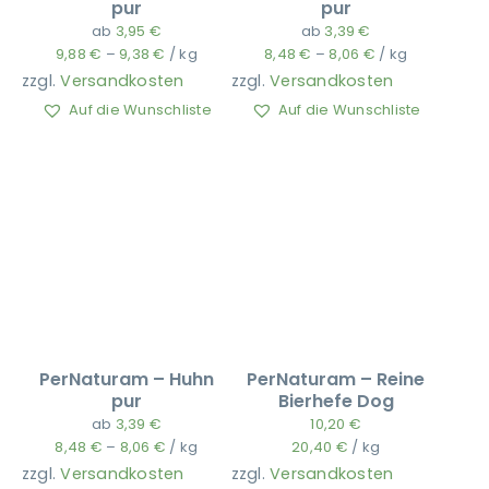
pur
pur
ab
3,95
€
ab
3,39
€
9,88
€
–
9,38
€
/
kg
8,48
€
–
8,06
€
/
kg
zzgl.
Versandkosten
zzgl.
Versandkosten
Auf die Wunschliste
Auf die Wunschliste
PerNaturam – Huhn
PerNaturam – Reine
pur
Bierhefe Dog
ab
3,39
€
10,20
€
8,48
€
–
8,06
€
/
kg
20,40
€
/
kg
zzgl.
Versandkosten
zzgl.
Versandkosten