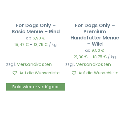
For Dogs Only –
For Dogs Only –
Basic Menue – Rind
Premium
Hundefutter Menue
ab
6,90
€
– Wild
15,47
€
–
13,75
€
/
kg
ab
9,50
€
21,30
€
–
18,75
€
/
kg
zzgl.
Versandkosten
zzgl.
Versandkosten
Auf die Wunschliste
Auf die Wunschliste
Bald wieder verfügbar