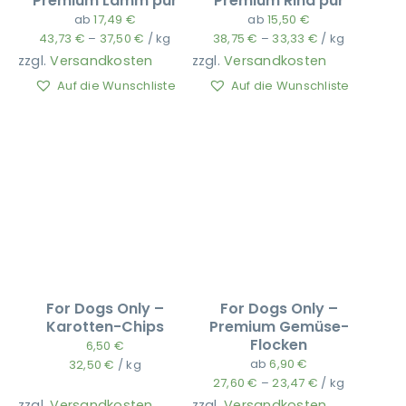
Premium Lamm pur
Premium Rind pur
ab
17,49
€
ab
15,50
€
43,73
€
–
37,50
€
/
kg
38,75
€
–
33,33
€
/
kg
zzgl.
Versandkosten
zzgl.
Versandkosten
Auf die Wunschliste
Auf die Wunschliste
For Dogs Only –
For Dogs Only –
Karotten-Chips
Premium Gemüse-
Flocken
6,50
€
ab
6,90
€
32,50
€
/
kg
27,60
€
–
23,47
€
/
kg
zzgl.
Versandkosten
zzgl.
Versandkosten