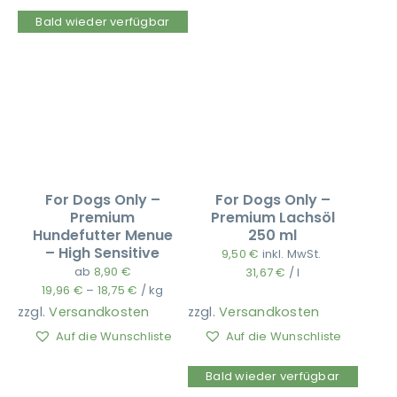
Bald wieder verfügbar
For Dogs Only –
For Dogs Only –
Premium
Premium Lachsöl
Hundefutter Menue
250 ml
– High Sensitive
9,50
€
inkl. MwSt.
ab
8,90
€
31,67
€
/
l
19,96
€
–
18,75
€
/
kg
zzgl.
Versandkosten
zzgl.
Versandkosten
Auf die Wunschliste
Auf die Wunschliste
Bald wieder verfügbar