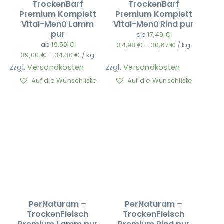
TrockenBarf
TrockenBarf
Premium Komplett
Premium Komplett
Vital-Menü Lamm
Vital-Menü Rind pur
Ausbildung
pur
ab
17,49
€
ab
19,50
€
34,98
€
–
30,67
€
/
kg
39,00
€
–
34,00
€
/
kg
zzgl.
Versandkosten
zzgl.
Versandkosten
Auf die Wunschliste
Auf die Wunschliste
PerNaturam –
PerNaturam –
TrockenFleisch
TrockenFleisch