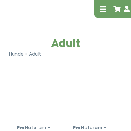
Zum
Inhalt
Toggle
springen
Navigati
Adult
Hunde > Adult
Tierheilp
Physiot
PerNaturam –
PerNaturam –
Extrak