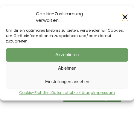
Cookie-Zustimmung
verwalten
Um dir ein optimales Erlebnis zu bieten, verwenden wir Cookies,
um Geräteinformationen zu speichern und/oder darauf
For Dogs Only –
For Dogs Only –
zuzugreifen.
Premium
Basic Menue – Huhn
Trockenfutter – High
ab
6,90
€
Akzeptieren
Sensitive Ente
15,47
€
–
13,75
€
/
kg
ab
36,00
€
Ablehnen
9,00
€
–
8,38
€
/
kg
zzgl.
Versandkosten
zzgl.
Versandkosten
Einstellungen ansehen
Auf die Wunschliste
Auf die Wunschliste
Cookie-Richtlinie
Datenschutzerklärung
Impressum
Bald wieder verfügbar