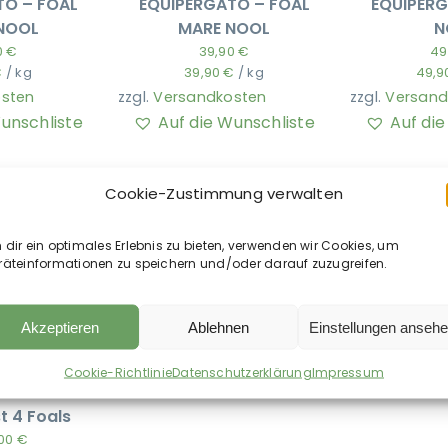
TO – FOAL
EQUIPERGATO – FOAL
EQUIPERG
 NOOL
MARE NOOL
N
0
€
39,90
€
49
€
/
kg
39,90
€
/
kg
49,9
sten
zzgl.
Versandkosten
zzgl.
Versand
Wunschliste
Auf die Wunschliste
Auf di
Cookie-Zustimmung verwalten
dir ein optimales Erlebnis zu bieten, verwenden wir Cookies, um
räteinformationen zu speichern und/oder darauf zuzugreifen.
Akzeptieren
Ablehnen
Einstellungen anseh
Cookie-Richtlinie
Datenschutzerklärung
Impressum
ard –
 4 Foals
,00
€