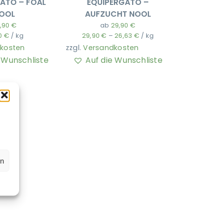
ATO – FOAL
EQUIPERGATO –
OOL
AUFZUCHT NOOL
,90
€
ab
29,90
€
0
€
/
kg
29,90
€
–
26,63
€
/
kg
kosten
zzgl.
Versandkosten
e Wunschliste
Auf die Wunschliste
en