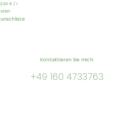
72,60
€
/
l
sten
Wunschliste
Kontaktieren Sie mich:
+49 160 4733763