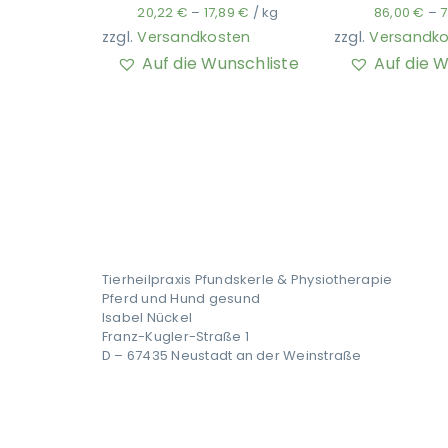
20,22
€
–
17,89
€
/
kg
86,00
€
–
zzgl.
Versandkosten
zzgl.
Versandko
Auf die Wunschliste
Auf die 
Tierheilpraxis Pfundskerle & Physiotherapie
Pferd und Hund gesund
Isabel Nückel
Franz-Kugler-Straße 1
D – 67435 Neustadt an der Weinstraße