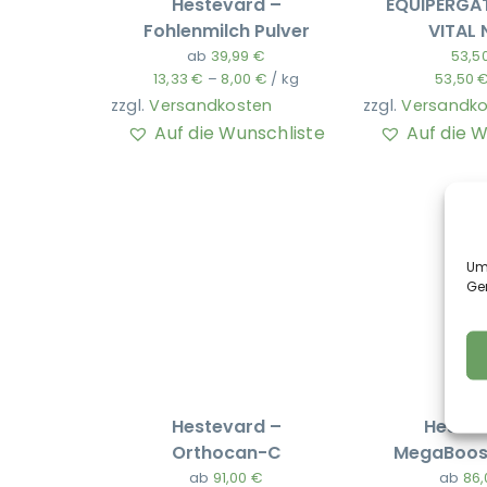
Hestevard –
EQUIPERGA
Fohlenmilch Pulver
VITAL
ab
39,99
€
53,5
13,33
€
–
8,00
€
/
kg
53,50
zzgl.
Versandkosten
zzgl.
Versandko
Auf die Wunschliste
Auf die 
Um 
Ge
Hestevard –
Hestev
Orthocan-C
MegaBoost
ab
91,00
€
ab
86