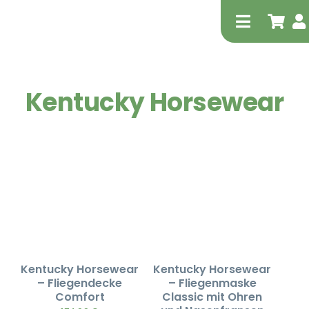
Zum
Inhalt
Toggle
springen
Navigati
Kentucky Horsewear
Tierheilp
Physiot
Kentucky Horsewear
Kentucky Horsewear
– Fliegendecke
– Fliegenmaske
Comfort
Classic mit Ohren
Extrak