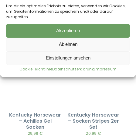
Kentucky Horsewear
Kentucky Horsewear
Um dir ein optimales Erlebnis zu bieten, verwenden wir Cookies,
– Baseball Cap
– Reitsportsocken
um Geräteinformationen zu speichern und/oder darauf
Velvet Sammy
zuzugreifen.
17,99
€
30,99
€
Akzeptieren
zzgl.
Versandkosten
zzgl.
Versandkosten
Auf die Wunschliste
Auf die Wunschliste
Ablehnen
Einstellungen ansehen
Cookie-Richtlinie
Datenschutzerklärung
Impressum
Kentucky Horsewear
Kentucky Horsewear
– Achilles Gel
– Socken Stripes 2er
Socken
Set
29,99
€
20,99
€