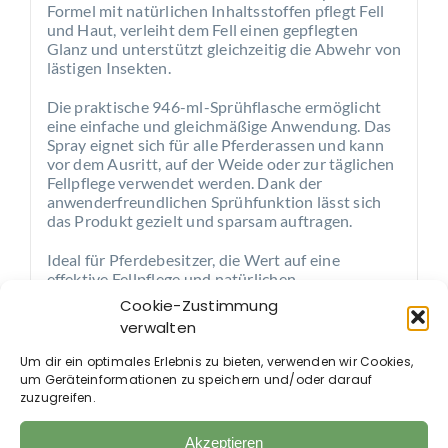
Formel mit natürlichen Inhaltsstoffen pflegt Fell
und Haut, verleiht dem Fell einen gepflegten
Glanz und unterstützt gleichzeitig die Abwehr von
lästigen Insekten.
Die praktische 946-ml-Sprühflasche ermöglicht
eine einfache und gleichmäßige Anwendung. Das
Spray eignet sich für alle Pferderassen und kann
vor dem Ausritt, auf der Weide oder zur täglichen
Fellpflege verwendet werden. Dank der
anwenderfreundlichen Sprühfunktion lässt sich
das Produkt gezielt und sparsam auftragen.
Ideal für Pferdebesitzer, die Wert auf eine
effektive Fellpflege und natürlichen
Insektenschutz legen.
Cookie-Zustimmung
verwalten
Um dir ein optimales Erlebnis zu bieten, verwenden wir Cookies,
um Geräteinformationen zu speichern und/oder darauf
zuzugreifen.
Auch im Shop erhältlich:
Akzeptieren