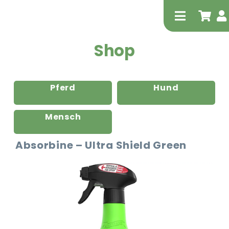
Zum
Inhalt
Toggle
springen
Navigati
Shop
Pferd
Hund
Mensch
Tierheilp
Absorbine – Ultra Shield Green
Physiot
Extrak