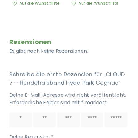
Auf die Wunschliste
Auf die Wunschliste
Rezensionen
Es gibt noch keine Rezensionen.
Schreibe die erste Rezension für „CLOUD
7 – Hundehalsband Hyde Park Cognac“
Deine E-Mail-Adresse wird nicht veröffentlicht.
Erforderliche Felder sind mit
*
markiert
1 von
2 von
3 von
4 von
5 von
5 Sternen
5 Sternen
5 Sternen
5 Sternen
5 Sternen
Deine Rezension
*