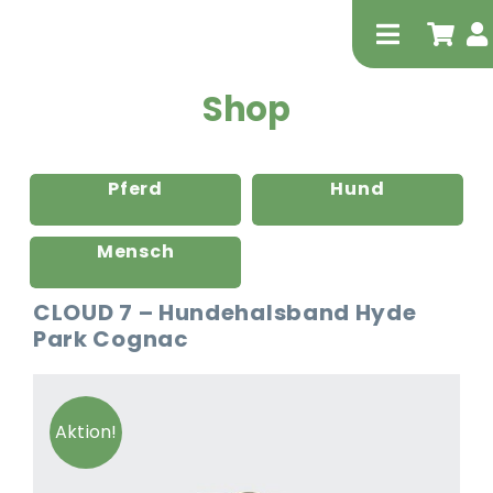
Zum
Inhalt
Toggle
springen
Navigati
Shop
Pferd
Hund
Mensch
Tierheilp
CLOUD 7 – Hundehalsband Hyde
Park Cognac
Physiot
Aktion!
Extrak