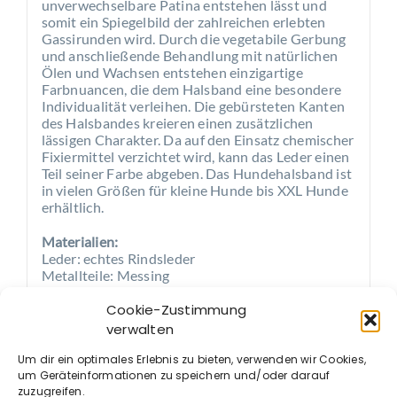
unverwechselbare Patina entstehen lässt und
somit ein Spiegelbild der zahlreichen erlebten
Gassirunden wird. Durch die vegetabile Gerbung
und anschließende Behandlung mit natürlichen
Ölen und Wachsen entstehen einzigartige
Farbnuancen, die dem Halsband eine besondere
Individualität verleihen. Die gebürsteten Kanten
des Halsbandes kreieren einen zusätzlichen
lässigen Charakter. Da auf den Einsatz chemischer
Fixiermittel verzichtet wird, kann das Leder einen
Teil seiner Farbe abgeben. Das Hundehalsband ist
in vielen Größen für kleine Hunde bis XXL Hunde
erhältlich.
Materialien:
Leder: echtes Rindsleder
Metallteile: Messing
Cookie-Zustimmung
Pflege:
Naturleder, das mit der Zeit organisch und schön
verwalten
„altert“. Regelmäßiges Einfetten hilft, das Leder
Um dir ein optimales Erlebnis zu bieten, verwenden wir Cookies,
weich und geschmeidig zu halten.
um Geräteinformationen zu speichern und/oder darauf
zuzugreifen.