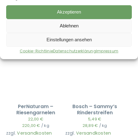
Akzeptieren
Auch im Shop erhältlich:
Ablehnen
Einstellungen ansehen
Cookie-Richtlinie
Datenschutzerklärung
Impressum
PerNaturam –
Bosch – Sammy’s
Riesengarnelen
Rinderstreifen
22,00
€
5,49
€
220,00
€
/
kg
28,89
€
/
kg
zzgl.
Versandkosten
zzgl.
Versandkosten