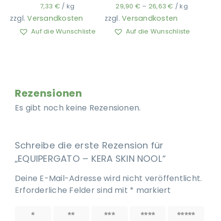
7,33
€
/
kg
29,90
€
–
26,63
€
/
kg
zzgl.
Versandkosten
zzgl.
Versandkosten
Auf die Wunschliste
Auf die Wunschliste
Rezensionen
Es gibt noch keine Rezensionen.
Schreibe die erste Rezension für
„EQUIPERGATO – KERA SKIN NOOL“
Deine E-Mail-Adresse wird nicht veröffentlicht.
Erforderliche Felder sind mit
*
markiert
1 von
2 von
3 von
4 von
5 von