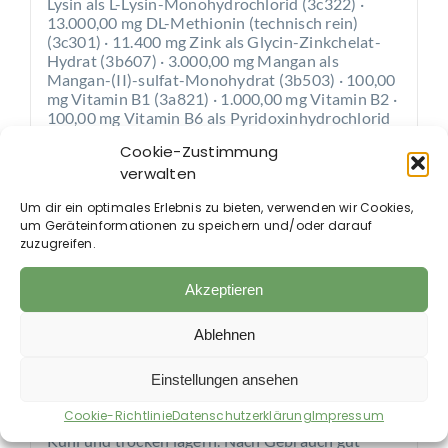
Lysin als L-Lysin-Monohydrochlorid (3c322) ·
13.000,00 mg DL-Methionin (technisch rein)
(3c301) · 11.400 mg Zink als Glycin-Zinkchelat-
Hydrat (3b607) · 3.000,00 mg Mangan als
Mangan-(II)-sulfat-Monohydrat (3b503) · 100,00
mg Vitamin B1 (3a821) · 1.000,00 mg Vitamin B2 ·
100,00 mg Vitamin B6 als Pyridoxinhydrochlorid
(3a831) · 12.000,00 mcg Vitamin B12 · 3.000,00
Cookie-Zustimmung
mg Niacin (3a314)).
verwalten
Fütterungsempfehlung:
Um dir ein optimales Erlebnis zu bieten, verwenden wir Cookies,
um Geräteinformationen zu speichern und/oder darauf
Pony (400 kg): 10 ml pro Tag
zuzugreifen.
Pferd (600 kg): 15 ml pro Tag
Zur täglichen Ration über das Futter. *
Akzeptieren
Hinweise:
Ablehnen
* Dieses Ergänzungsfuttermittel darf wegen der
gegenüber Alleinfuttermittel erhöhten Gehalte an
Einstellungen ansehen
Vitaminen und Spurenelementen nur an Pferde
gemäß des Fütterungshinweises verabreicht
Cookie-Richtlinie
Datenschutzerklärung
Impressum
werden.
Kühl und trocken lagern. Nach Gebrauch gut