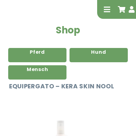
Zum
Inhalt
Toggle
springen
Navigati
Shop
Pferd
Hund
Mensch
Tierheilp
EQUIPERGATO – KERA SKIN NOOL
Physiot
Extrak